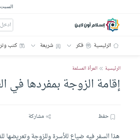
السبت
إسلام أون لاين
الرئيسية
فكر
شريعة
كتب وتر
الرئيسية
المرأة المسلمة
إقامة الزوجة بمفردها في ال
حفظ
مشاركة
هذا السفر فيه ضياع للأسرة وللزوجة وتعريضها للفت