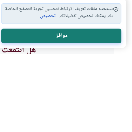
نستخدم ملفات تعريف الارتباط لتحسين تجربة التصفح الخاصة
بك. يمكنك تخصيص تفضيلاتك.
تخصيص
منع المرأة من…
سفر المرأة للدارسة
آداب السفر
سفر ا
#
#
#
#
موافق
هل انتفعت ب
نعم
موضوعات ذات صلة
الأخلاق والآداب
آداب السفر
واجبات المسلم المغترب و