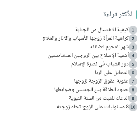
الأكثر قراءة
كيفية الاغتسال من الجنابة
1
كراهية المرأة زوجها الأسباب والآثار والعلاج
2
شهر المحرم فضائله
3
أهمية الإصلاح بين الزوجين المتخاصمين
4
دور الشباب في نصرة الإسلام
5
التحايل على الربا
6
عقوبة عقوق الزوجة لزوجها
7
حدود العلاقة بين الجنسين وضوابطها
8
الدعاء للميت من السنة النبوية
9
8 مسئوليات على الزوج تجاه زوجته
10