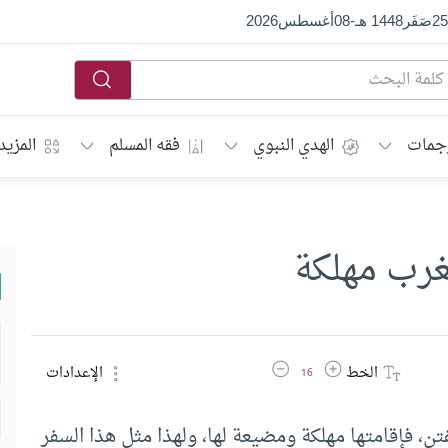
25
صَفَر
1448 هـ
-
08
أغسطس
2026
جمات
الهدي النبوي
فقه المسلم
المزيد
غرب مهلكة
زيادة حجم الخط
تقليل حجم الخط
الخط
الإعدادات
16
ن، فإقامتها مهلكة ومضيعة لها، ولهذا مثل هذا السفر