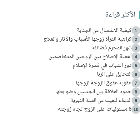
الأكثر قراءة
كيفية الاغتسال من الجنابة
1
كراهية المرأة زوجها الأسباب والآثار والعلاج
2
شهر المحرم فضائله
3
أهمية الإصلاح بين الزوجين المتخاصمين
4
دور الشباب في نصرة الإسلام
5
التحايل على الربا
6
عقوبة عقوق الزوجة لزوجها
7
حدود العلاقة بين الجنسين وضوابطها
8
الدعاء للميت من السنة النبوية
9
8 مسئوليات على الزوج تجاه زوجته
10