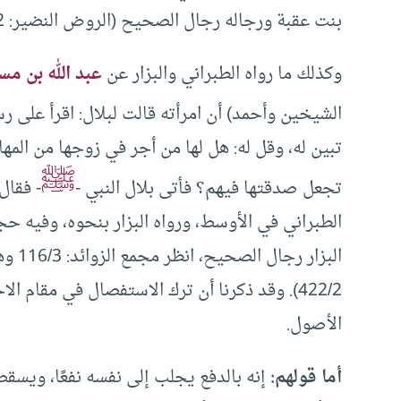
بنت عقبة ورجاله رجال الصحيح (الروض النضير: 422/2).والكاشح هو المضمر للعداوة.
وكذلك ما رواه الطبراني والبزار عن
عبد الله بن مس
الشيخين وأحمد) أن امرأته قالت لبلال: اقرأ على رس
تبين له، وقل له: هل لها من أجر في زوجها من الم
ﷺ
تجعل صدقتها فيهم؟ فأتى بلال النبي -
- فقال
الطبراني في الأوسط، ورواه البزار بنحوه، وفيه ح
البزا
422/2). وقد ذكرنا أن ترك الاستفصال في مقام ا
الأصول.
أما قولهم:
إنه بالدفع يجلب إلى نفسه نفعًا، ويسقط