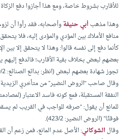
للأقارب بشروط خاصة، ومع هذا أجازوا دفع الزكاة إ
وهذا مذهب
أبي حنيفة
وأصحابه، فقد رأوا أن لزوم ا
منافع الأملاك بين المؤدي والمؤدى إليه، فلا يتحقق
كأنما دفع إلى نفسه قالوا: وهذا لا يتحقق إلا بين ال
بعضهم لبعض بخلاف بقية الأقارب؛ فالدفع إليهم يتح
تجوز شهادة بعضهم لبعض (انظر: بدائع الصنائع: 49/2 – 50).
وقال صاحب “الروض النضير” من متأخري الزيدية: “
النفقة المستقبلة، فمع كونه فاسد الاعتبار (لمصاد
للمانع أن يقول: “صرفه للواجب في القريب لم يسقط 
فوقتًا” (الروض النضير: 423/2).
وقال
الشوكاني
: الأصل عدم المانع، فمن زعم أن القر