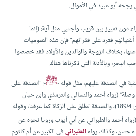
ذي رجحه أبو عبيد في الأموال.
دون تمييز بين قريب وأجنبي مثل آية: (إنما
أغنيائهم فترد على فقرائهم” فإن هذه العموميات
، بخلاف الزوجة والوالدين والأولاد فقد خصصوا
ب البحر، وبالأدلة التي ذكرناها هناك.
ﷺ
ة في الصدقة عليهم، مثل قوله -
-: “الصدقة على
صلة” (رواه أحمد والنسائي والترمذي وابن حبان
والحاكم والدارقطني، وحسنه الترمذي (نيل الأوطار: 189/4)، والصدقة تطلق على الزكاة كما عرفنا، وقوله
رواه أحمد والطبراني عن أبي أيوب ورويا نحوه عن
ده حسن، وكذلك رواه
الطبراني
في الكبير عن أم كلثوم