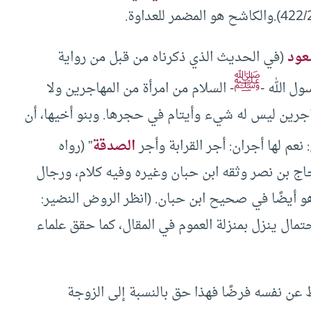
عود
(في الحديث الذي ذكرناه من قبل من رواية
ﷺ
ول الله -
- السلام من امرأة من المهاجرين ولا
هاجرين ليس له شيء وأيتام في حجرها. وبنو أخيها، أن
: نعم لها أجران: أجر القرابة وأجر
الصدقة
” (رواه
جاج بن نصر وثقه ابن حبان وغيره وفيه كلام، ورجال
ر رجال الصحيح، انظر مجمع الزوائد: 116/3 وهو أيضًا في صحيح ابن حبان. (انظر الروض النضير:
لاحتمال ينزل بمنزلة العموم في المقال، كما حقق علماء
 عن نفسه فرضًا فهذا حق بالنسبة إلى الزوجة