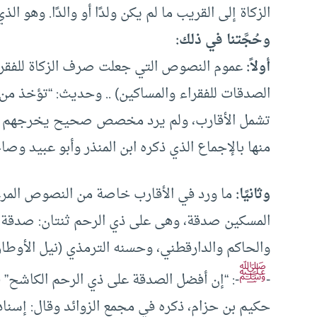
الزكاة إلى القريب ما لم يكن ولدًا أو والدًا. وهو ال
وحُجَّتنا في ذلك:
أولاً:
عموم النصوص التي جعلت صرف الزكاة للفقراء 
الصدقات للفقراء والمساكين) .. وحديث: “تؤخذ من 
تشمل الأقارب، ولم يرد مخصص صحيح يخرجهم عنها
منها بالإجماع الذي ذكره ابن المنذر وأبو عبيد وصاح
وثانيًا:
ما ورد في الأقارب خاصة من النصوص المرغب
المسكين صدقة، وهى على ذي الرحم ثنتان: صدقة و
ﷺ
-
-: “إن أفضل الصدقة على ذي الرحم الكاشح” (
حكيم بن حزام، ذكره في مجمع الزوائد وقال: إسنا