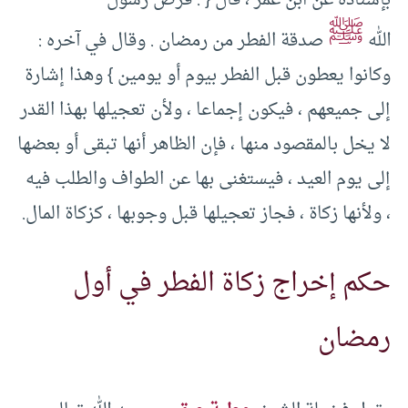
بإسناده عن ابن عمر ، قال { : فرض رسول
ﷺ
الله
صدقة الفطر من رمضان . وقال في آخره :
وكانوا يعطون قبل الفطر بيوم أو يومين } وهذا إشارة
إلى جميعهم ، فيكون إجماعا ، ولأن تعجيلها بهذا القدر
لا يخل بالمقصود منها ، فإن الظاهر أنها تبقى أو بعضها
إلى يوم العيد ، فيستغنى بها عن الطواف والطلب فيه
، ولأنها زكاة ، فجاز تعجيلها قبل وجوبها ، كزكاة المال.
حكم إخراج زكاة الفطر في أول
رمضان