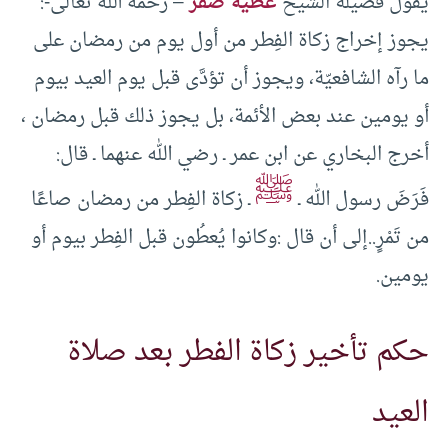
يقول فضيلة الشيخ
عطية صقر
– رحمه الله تعالى-:
يجوز إخراج زكاة الفِطر من أول يوم من رمضان على
ما رآه الشافعيّة، ويجوز أن تؤدَّى قبل يوم العيد بيوم
أو يومين عند بعض الأئمة، بل يجوز ذلك قبل رمضان ،
أخرج البخاري عن ابن عمر ـ رضي الله عنهما ـ قال:
ﷺ
فَرَضَ رسول الله ـ
ـ زكاة الفِطر من رمضان صاعًا
من تَمْرٍ..إلى أن قال :وكانوا يُعطُون قبل الفِطر بيوم أو
يومين.
حكم تأخير زكاة الفطر بعد صلاة
العيد