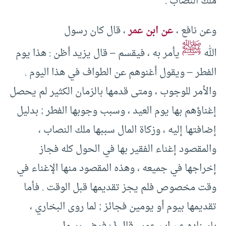
ملك النصاب .
وعن نافع ،
عن ابن عمر
، قال كان رسول
ﷺ
الله
يأمر به ، فيقسم – قال يزيد أظن : هذا يوم
الفطر – ويقول أغنوهم عن الطواف في هذا اليوم .
والأمر للوجوب ، ومتى قدمها بالزمان الكثير لم يحصل
إغناؤهم بها يوم العيد ، وسبب وجوبها الفطر ; بدليل
إضافتها إليه ، وزكاة المال سببها ملك النصاب ،
والمقصود إغناء الفقير بها في الحول كله فجاز
إخراجها في جميعه ، وهذه المقصود منها الإغناء في
وقت مخصوص فلم يجز تقديمها قبل الوقت . فأما
تقديمها بيوم أو يومين فجائز ; لما روى البخاري ،