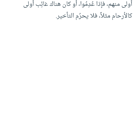
أولى منهم، فإذا عُدِمُوا، أو كان هناك غائِب أولى
كالأرحام مثلاً، فلا يحرُم التأخير.