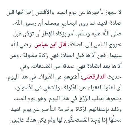
لا يجوز تأخيرها عن يوم العيد. والأفضل إخراجُها قبل
صلاة العيد، لما روى البخاري ومسلم أن رسول الله ـ
صلى الله عليه وسلّم ـ أمر بزكاة الفِطر أن تؤدَّى قبل
خروج الناس إلى الصلاة،
قال ابن عباس
ـ رضي الله
عنهما : فمن أدّاها قبل الصلاة فهي زَكاة مقبولة ، ومَن
أدّاها بعد الصّلاة فهي صدقة من الصّدقات. وفي
حديث
الدارقطني
: أغنوهم عن الطّواف في هذا اليوم،
أي أغنُوا الفقراء عن الطّواف والسّعْيِ في الأسواق،
ونحوها بطلب الرِّزْق في هذا اليوم، وهو يوم العيد،
وذلك بإعطائهم الزّكاة. وحُرمة التأخير عن يوم العيد
محلُّها إذا وُجِدَ المُستحقُّون لها ولم يكن هناك غائِبون