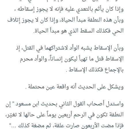
وإذا كان يأثم بالتعدي عليه فإنه لا يجوز إسقاطه ،
وبأن هذه النطفة مبدأ الحياة، وإذا كان لا يجوز إتلاف
الحي فكذلك السقط الذي هو مبدأ الحياة.
وبأن الإسقاط يشبه الوأد لاشتراكهما في القتل، إذ
الإسقاط قتل ما تهيأ ليكون إنساناً، والوأد محرم
بالإجماع فكذلك الإسقاط .
ويشكل على الحديث أنه واقعة عين محتملة .
واستدل أصحاب القول الثاني بحديث ابن مسعود ” إن
النطفة تكون في الرحم أربعين يوماً على حالها لا تغـيّر،
فإذا مضت الأربعون صارت علقة، ثم مضغة كذلك …”