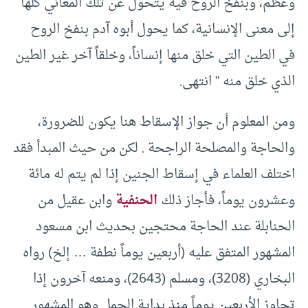
وعظم، وبنفخ الروح فيه يتحول عن تلك المعاني كلها
إلى معنى الإنسانية، كما يحول أبوه آدم بنفخ الروح
في الطين التي خلق منها إنساناً، وخلقاً آخر غير الطين
الذي خلق منه ” انتهى.
ومن المعلوم أن جواز الإسقاط هنا يكون للضرورة،
والحاجة والمصلحة الراجحة . لكن من حيث المبدأ فقد
اختلف العلماء في إسقاط الجنين إذا لم يتم له مائة
وعشرون يوماً، فأجاز ذلك
الحنفية
وابن عقيل من
الحنابلة عند الحاجة محتجين بحديث ابن مسعود
المشهور المتفق عليه (أربعين يوماً نطفة … إلخ) رواه
البخاري (3208)، ومسلم (2643)، ومنعه آخرون إذا
تجاوز الأربعين يوماً منذ بداية الحمل وهو المشهور