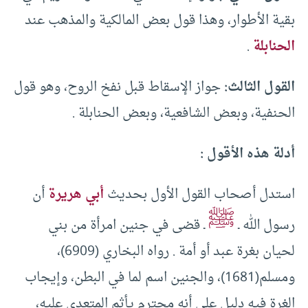
بقية الأطوار، وهذا قول بعض المالكية والمذهب عند
الحنابلة
.
القول الثالث:
جواز الإسقاط قبل نفخ الروح، وهو قول
الحنفية، وبعض الشافعية، وبعض الحنابلة .
أدلة هذه الأقول :
استدل أصحاب القول الأول بحديث
أبي هريرة
أن
ﷺ
رسول الله ـ
ـ قضى في جنين امرأة من بني
لحيان بغرة عبد أو أمة . رواه البخاري (6909)،
ومسلم(1681)، والجنين اسم لما في البطن، وإيجاب
الغرة فيه دليل على أنه محترم يأثم المتعدي عليه،