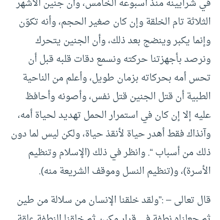
في شرايينه منذ أسبوعه الخامس، وأن جنين الأشهر
الثلاثة تام الخلقة وإن كان صغير الحجم، وأنه تكوّن
وإنما يكبر وينضج بعد ذلك، وأن الجنين يتحرك
ونرصد بأجهزتنا حركته ونسمع دقات قلبه قبل أن
تحس أمه بحركاته بزمان طويل، وأعلم من الناحية
الطبية أن قتل الجنين قتل نفس، وأصونه وأحافظ
عليه إلا إن كان في استمرار الحمل تهديد لحياة أمه،
وآنذاك فقط أهدر حياة لأنقذ حياة، ولكن ليس لما دون
ذلك من أسباب “. وانظر في ذلك (الإسلام وتنظيم
الأسرة)، و(تنظيم النسل وموقف الشريعة منه).
قال تعالى – :”ولقد خلقنا الإنسان من سلالة من طين
ثم جعلناه نطفة في قرار مكين ثم خلقنا النطفة علقة