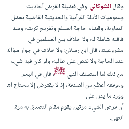
وقال
الشوكاني
: وفي فضيلة القرض أحاديث
وعموميات الأدلة القرآنية والحديثية القاضية بفضل
المعاونة، وقضاء حاجة المسلم وتفريج كربته، وسد
فاقته شاملة له، ولا خلاف بين المسلمين في
مشروعيته، قال ابن رسلان: ولا خلاف في جواز سؤاله
عند الحاجة ولا نقص على طالبه، ولو كان فيه شيء
ﷺ
من ذلك لما استسلف النبي
، قال في البحر:
وموقعه أعظم من الصدقة، إذ لا يقترض إلا محتاج اهـ
وورد ما يدل على
أن قرض الشيء مرتين يقوم مقام التصدق به مرة.
انتهى.