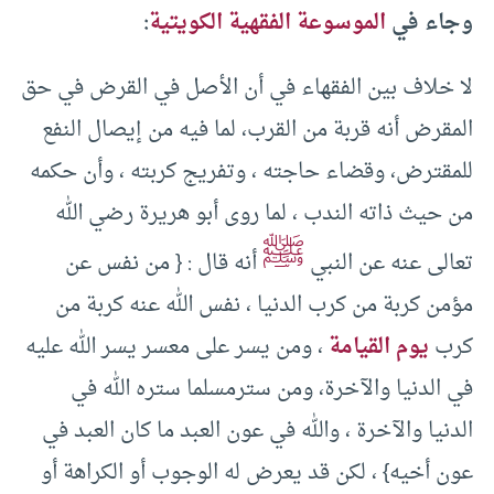
وجاء في
الموسوعة الفقهية الكويتية
:
لا خلاف بين الفقهاء في أن الأصل في القرض في حق
المقرض أنه قربة من القرب، لما فيه من إيصال النفع
للمقترض، وقضاء حاجته ، وتفريج كربته ، وأن حكمه
من حيث ذاته الندب ، لما روى أبو هريرة رضي الله
ﷺ
تعالى عنه عن النبي
أنه قال : { من نفس عن
مؤمن كربة من كرب الدنيا ، نفس الله عنه كربة من
كرب
يوم القيامة
، ومن يسر على معسر يسر الله عليه
في الدنيا والآخرة، ومن سترمسلما ستره الله في
الدنيا والآخرة ، والله في عون العبد ما كان العبد في
عون أخيه} ، لكن قد يعرض له الوجوب أو الكراهة أو