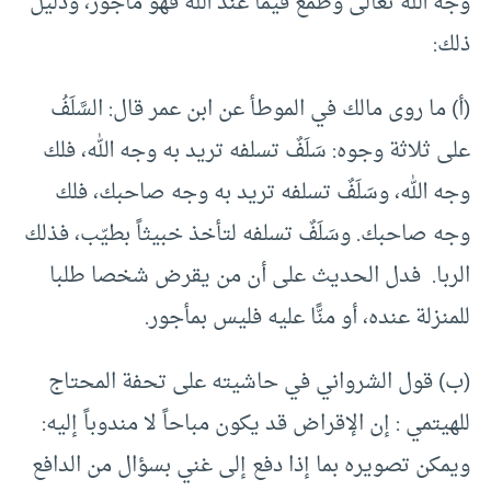
وجه الله تعالى وطمع فيما عند الله فهو مأجور، ودليل
ذلك:
(أ) ما روى مالك في الموطأ عن ابن عمر قال: السَّلَفُ
على ثلاثة وجوه: سَلَفٌ تسلفه تريد به وجه الله، فلك
وجه الله، وسَلَفٌ تسلفه تريد به وجه صاحبك، فلك
وجه صاحبك. وسَلَفٌ تسلفه لتأخذ خبيثاً بطيّب، فذلك
الربا. فدل الحديث على أن من يقرض شخصا طلبا
للمنزلة عنده، أو منًّا عليه فليس بمأجور.
(ب) قول الشرواني في حاشيته على تحفة المحتاج
للهيتمي : إن الإقراض قد يكون مباحاً لا مندوباً إليه:
ويمكن تصويره بما إذا دفع إلى غني بسؤال من الدافع