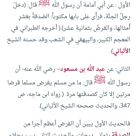
ﷺ
الأول : عن أبي أمامة أن رسول الله
قال: (دخلَ
رجلٌ الجنَّة، فرأَى على بابها مكتوباً: الصّدقةُ بعَشرِ
أَمثالها، والقرضُ بثمانية عشر).( أخرجه الطبراني في
المعجم الكبير، والبيهقي في الشعب وقد حسنه الشيخ
الألباني
).
الثاني: عن
عبد الله بن مسعود
– رضي الله عنه- أن
ﷺ
رسول الله
قال: ما من مسلم يقرض مسلما قرضا
مرتين إلا كان كصدقتها مرة. ( رواه ابن ماجه، ص
347، والحديث صححه الشيخ الألباني).
فالحديث الأول يبين أن القرض أعظم أجرا من
الصدقة
بثماني درجات، والحديث الثاني يبين بجلاء