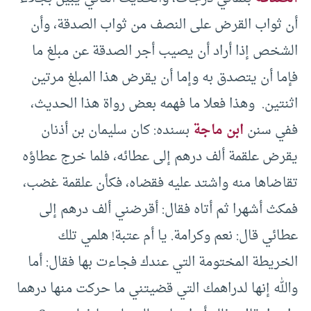
أن ثواب القرض على النصف من ثواب الصدقة، وأن
الشخص إذا أراد أن يصيب أجر الصدقة عن مبلغ ما
فإما أن يتصدق به وإما أن يقرض هذا المبلغ مرتين
اثنتين. وهذا فعلا ما فهمه بعض رواة هذا الحديث،
ففي سنن
ابن ماجة
بسنده: كان سليمان بن أذنان
يقرض علقمة ألف درهم إلى عطائه، فلما خرج عطاؤه
تقاضاها منه واشتد عليه فقضاه، فكأن علقمة غضب،
فمكث أشهرا ثم أتاه فقال: أقرضني ألف درهم إلى
عطائي قال: نعم وكرامة. يا أم عتبة! هلمي تلك
الخريطة المختومة التي عندك فجاءت بها فقال: أما
والله إنها لدراهمك التي قضيتني ما حركت منها درهما