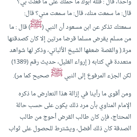
واحدا، قال : فلله أبوك ما حملك على ما فعلت بي؟
قال: ما سمعت منك، قال: ما سمعت مني؟ قال:
ﷺ
سمعتك تذكر عن ابن مسعود أن النبي (
) قال : ما
من مسلم يقرض مسلما قرضا مرتين إلا كان كصدقتها
مرة.( والقصة ضعفها الشيخ الألباني، وذكر لها شواهد
متعددة في كتابه ( إرواء الغليل، حديث رقم (1389)
ﷺ
لكن الجزء المرفوع إلى النبي
صحيح كما مر).
ومن أقوى ما رأينا في إزالة هذا التعارض ما ذكره
الإمام المناوي بأن مرد ذلك يكون على حسب حالة
المحتاج، فإن كان طالب القرض أحوج من طالب
الصدقة كان ذلك أفضل، ويشترط للحصول على ثواب