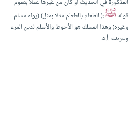
المذكورة في الحديث أو كان من غيرها عملا بعموم
ﷺ
قوله
:( الطعام بالطعام مثلا بمثل) (رواه مسلم
وغيره) وهذا المسلك هو الأحوط والأسلم لدين المرء
وعرضه .أ.هـ