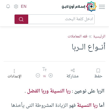
إسلام أون لاين
EN
الرئيسية
فقه المعاملات
أنــــواع الــــربا
زيادة حجم الخط
تقليل حجم الخط
حفظ
مشاركة
الإعدادات
16
الربا على نوعين :
ربا النسيئة وربا الفضل
.
أما
ربا النسيئة
فهو الزيادة المشروطة التي يأخذها