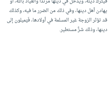
فيترك دينه، ويدخل في دينها مرتدًّا والعياذ بالله، أو
يهادن أهل دينها، وفي ذلك من الضرر ما فيه، وكذلك
قد تؤثر الزوجة غير المسلمة في أولادها، فَيَميلون إلى
دينها، وذلك شرٌّ مستطير.