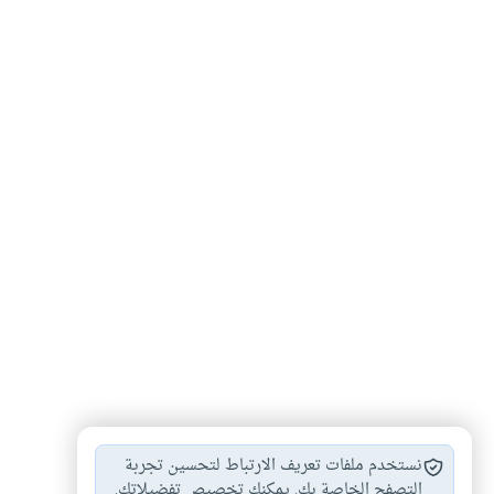
الزواج من أهل…
أحكام الزواج
أكل ذبيحة أهل…
#
#
#
نستخدم ملفات تعريف الارتباط لتحسين تجربة
التصفح الخاصة بك. يمكنك تخصيص تفضيلاتك.