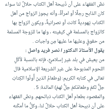
نصَّ الفقهاء على أن ذَبيحة أهل الكتاب حلالٌ لنا سواء
كان الذابح رجلًا أو امرأةً، وأنه يجوز الزواج من أهل
الكتاب يَهوديةً كانت أو نصرانيةً، ويكون الزواج بها
كالزواج بالمسلمة في كيفيته ، ولها ما للزوجة المسلمة
من حقوقٍ وعليها ما عليها مِن واجبات .
يقول الأستاذ الدكتور / نصر فريد واصل :
من يعيش في بلد غير إسلاميٍّ، فإنه بالنسبة لأكْلِ
اللحوم المذبوحة على غير الشريعة الإسلامية قال
تعالى في كتابه الكريم: (وطعامُ الذينَ أُوتُوا الكِتابَ
حِلٌّ لكمْ وطعامُكمْ حِلٌّ لهمْ) المائدة: 5 .
والمقصود بطعام أهل الكتاب ذبائحهم. ونصَّ الفقهاء
على أن ذبيحة أهل الكتاب حلالٌ لنا، وكلُّ ما أمكَنه