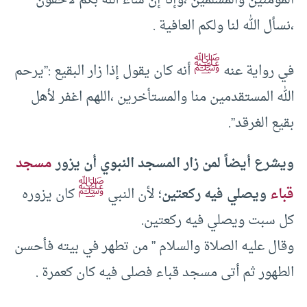
المؤمنين والمسلمين ،وإنا إن شاء الله بكم لاحقون
،نسأل الله لنا ولكم العافية .
ﷺ
في رواية عنه
أنه كان يقول إذا زار البقيع :”يرحم
الله المستقدمين منا والمستأخرين ،اللهم اغفر لأهل
بقيع الغرقد”.
ويشرع أيضاً لمن زار المسجد النبوي أن يزور
مسجد
ﷺ
قباء
ويصلي فيه ركعتين
؛ لأن النبي
كان يزوره
كل سبت ويصلي فيه ركعتين.
وقال عليه الصلاة والسلام ” من تطهر في بيته فأحسن
الطهور ثم أتى مسجد قباء فصلى فيه كان كعمرة .