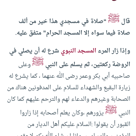
ﷺ
قال
“صلاة في مسجدي هذا خير من ألف
صلاة فيما سواه إلا المسجد الحرام” متفق عليه.
وإذا زار المرء
المسجد النبوي
شرع له أن يصلي في
ﷺ
الروضة ركعتين، ثم يسلم على النبي
وعلى
صاحبيه أبي بكر وعمر رضى الله عنهما ، كما يشرع له
زيارة البقيع والشهداء للسلام على المدفونين هناك من
الصحابة وغيرهم والدعاء لهم والترحم عليهم كما كان
ﷺ
النبي
يزورهم ،وكان يعلم أصحابه إذا زاروا
القبور أن يقولوا :السلام عليكم أهل الديار من