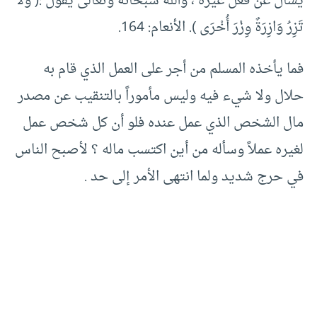
يسأل عن فعل غيره ، والله سبحانه وتعالى يقول :( وَلَا
تَزِرُ وَازِرَةٌ وِزْرَ أُخْرَى ). الأنعام: 164.
فما يأخذه المسلم من أجر على العمل الذي قام به
حلال ولا شيء فيه وليس مأموراً بالتنقيب عن مصدر
مال الشخص الذي عمل عنده فلو أن كل شخص عمل
لغيره عملاً وسأله من أين اكتسب ماله ؟ لأصبح الناس
في حرج شديد ولما انتهى الأمر إلى حد .