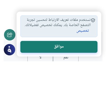
أخذ الأجرة من…
#
نستخدم ملفات تعريف الارتباط لتحسين تجربة
التصفح الخاصة بك. يمكنك تخصيص تفضيلاتك.
تخصيص
هل انتفعت بهذا المحتوى؟
موافق
نعم
لا
موضوعات ذات صلة
الأخلاق والآداب
الأكل من طعام الظالمين