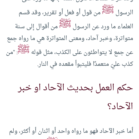
ﷺ
الرسول
من قول أو فعل أو تقرير، وقد قسم
ﷺ
العلماء ما ورد عن الرسول
من أقوال إلى سنة
متواترة، وخبر آحاد، ومعنى المتواترة هي ما رواه جمع
ﷺ
عن جمع لا يتواطئون على الكذب، مثل قوله
: “من
كذب عليّ متعمدًا فليتبوأ مقعده في النار.
حكم العمل بحديث الآحاد او خبر
الآحاد؟
أما خبر الآحاد فهو ما رواه واحد أو اثنان أو أكثر، ولم