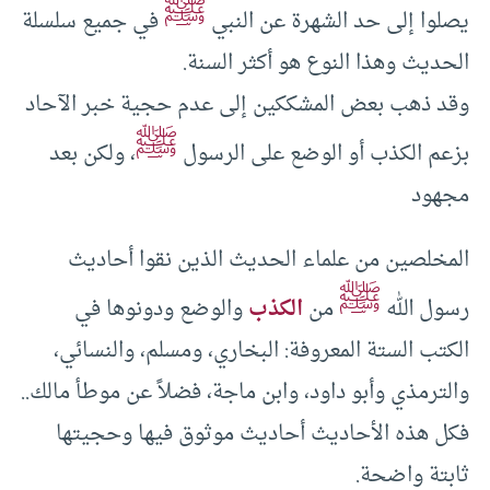
ﷺ
يصلوا إلى حد الشهرة عن النبي
في جميع سلسلة
الحديث وهذا النوع هو أكثر السنة.
وقد ذهب بعض المشككين إلى عدم حجية خبر الآحاد
ﷺ
بزعم الكذب أو الوضع على الرسول
، ولكن بعد
مجهود
المخلصين من علماء الحديث الذين نقوا أحاديث
ﷺ
رسول الله
من
الكذب
والوضع ودونوها في
الكتب الستة المعروفة: البخاري، ومسلم، والنسائي،
والترمذي وأبو داود، وابن ماجة، فضلاً عن موطأ مالك..
فكل هذه الأحاديث أحاديث موثوق فيها وحجيتها
ثابتة واضحة.