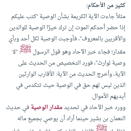
كثير من الأحكام:
مثلاً جاءت الآية الكريمة بشأن الوصية “كتب عليكم
إذا حضر أحدكم الموت إن ترك خيرًا الوصية للوالدين
والأقربين بالمعروف”، فأوجبت الوصية لكل أحد وبأي
ﷺ
مقدار؛ فجاء خبر الآحاد وهو قول الرسول
: “لا
وصية لوارث”، فورد التخصيص من الحديث على
الآية، وأخرج الحديث من الآية: الأقارب الوارثين
الذين ليس لهم حق في الوصية حيث تتكدس في
أيديهم الأموال.
وورد خبر الآحاد في تحديد
مقدار الوصية
في حديث
النعمان بن بشير حينما أراد أن يوصي بجميع ماله
ﷺ