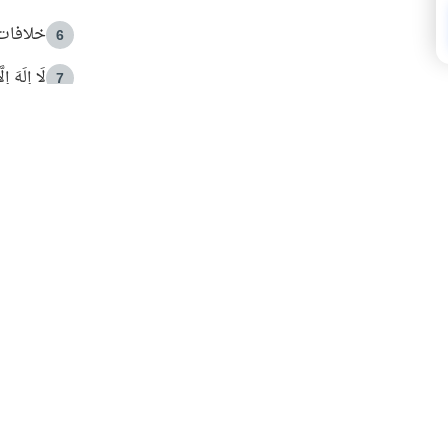
خلافات 
6
لَا إِلَهَ إ
7
الهدي ا
8
 الأمير الوالد والشيخ القرضاوي
فضل الا
9
ون مصادرة حقهم في التجربة؟
محاولة 
10
البريدية ليصلك كل جديد
 عن آخر التحديثات والمحتوى المميز