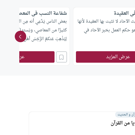
في العقيدة
شفاعة النسب في المعصية
الآحاد لا تثبت بها العقيدة لأنها
بعض الناس يَدَّعِي أنه مِن الأشْراف رغم
و حكم العمل بخبر الآحاد في
كثيرًا من المعاصي، ويَستدلُّ بقوله تعالى: (إن
لِيُذْهِبَ عَنكمُ الرِّجْسَ أهْلَ البيتِ ويُطَهِّرَك
كونه من الأشراف يشفع له عند الله؟
عرض المزيد
عرض المزيد
آن و الحديث
ا من القرآن