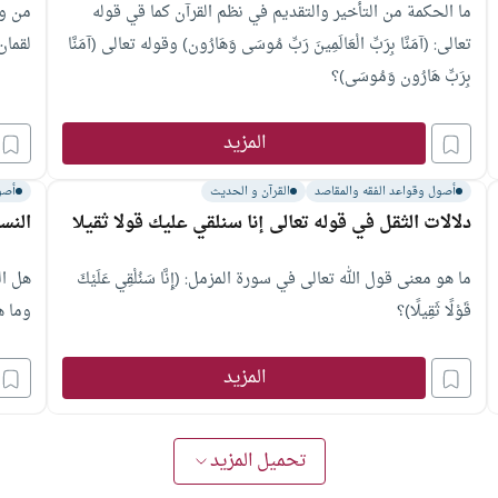
ما الحكمة من التأخير والتقديم في نظم القرآن كما قي قوله
من وص
تعالى: (آمَنَّا بِرَبِّ الْعَالَمِينَ رَبِّ مُوسَى وَهَارُون) وقوله تعالى (آمَنَّا
لقمان
بِرَبِّ هَارُون وَمُوسَى)؟
المزيد
أصول وقواعد الفقه والمقاصد
القرآن و الحديث
أصو
دلالات الثقل في قوله تعالى إنا سنلقي عليك قولا ثقيلا
النس
ما هو معنى قول الله تعالى في سورة المزمل: (إِنَّا سَنُلْقِي عَلَيْكَ
هل ال
قَوْلًا ثَقِيلًا)؟
وما ه
المزيد
تحميل المزيد