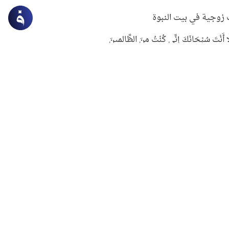
زوجية في بيت النبوة
ِلَّا أَنْتَ سُبْحَانَكَ إِنِّي كُنْتُ مِنَ الظَّالِمِينَ
لنبوي في التعامل مع حر الصيف
ستغفار
سرقة جابر بن حيان