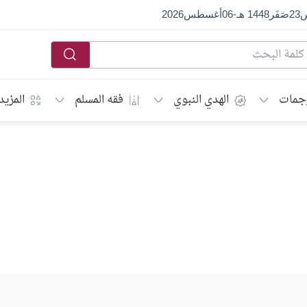
س
23
صَفَر
1448 هـ
-
06
أغسطس
2026
جمات
الهدي النبوي
فقه المسلم
المزيد