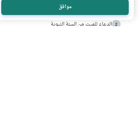
موافق
أدعية من السنة النبوية
1
الدعاء للميت من السنة النبوية
2
كيف ينفي النظم القرآني تحريف قصة أصحاب الفيل؟
3
شهادة للتاريخ.. المرواني يحكي قصة “إسلام أون لاين” مع
4
التربية الأسرية وبناء الاستقلال .. كيف ندعم أبناءنا د
5
اشترك في قائمتنا 
انضم إلينا وكن أول من يعرف