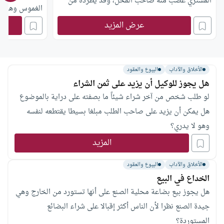
المشتري غضب منه صاحب المحل، وقد يطرده من
الغموس وهل لها
العمل، فماذا يفعل؟
عرض المزيد
الأخلاق والآداب
البيوع والعقود
هل يجوز للوكيل أن يزيد على ثمن الشراء
لو طلب شخص من آخر شراء شيئاً ما بصفته على دراية بالموضوع
هل يمكن أن يزيد على صاحب الطلب مبلغا بسيطا يقتطعه لنفسه
وهو لا يدري؟
المزيد
الأخلاق والآداب
البيوع والعقود
الخداع في البيع
هل يجوز بيع بضاعة محلية الصنع على أنها تستورد من الخارج وهي
جيدة الصنع نظرا لأن الناس أكثر إقبالا على شراء البضائع
المستوردة؟