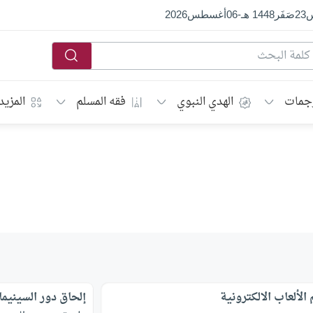
س
23
صَفَر
1448 هـ
-
06
أغسطس
2026
جمات
الهدي النبوي
فقه المسلم
المزيد
الألعاب الالكترونية
إلحاق دور السينيما