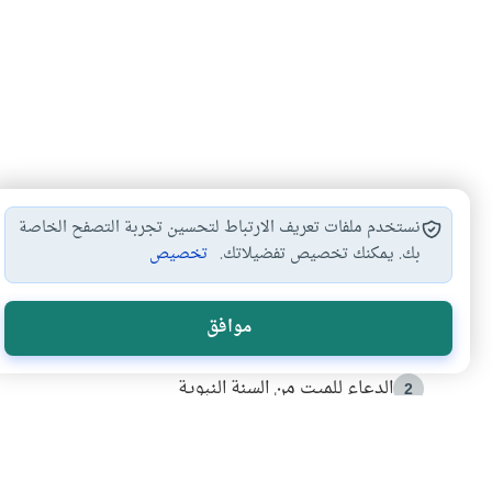
نستخدم ملفات تعريف الارتباط لتحسين تجربة التصفح الخاصة
بك. يمكنك تخصيص تفضيلاتك.
تخصيص
الأكثر قراءة
موافق
أدعية من السنة النبوية
1
الدعاء للميت من السنة النبوية
2
كيف ينفي النظم القرآني تحريف قصة أصحاب الفيل؟
3
شهادة للتاريخ.. المرواني يحكي قصة “إسلام أون لاين” مع
4