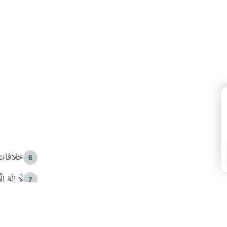
خلافات 
6
لَا إِلَهَ إ
7
الهدي ا
8
 الأمير الوالد والشيخ القرضاوي
فضل الا
9