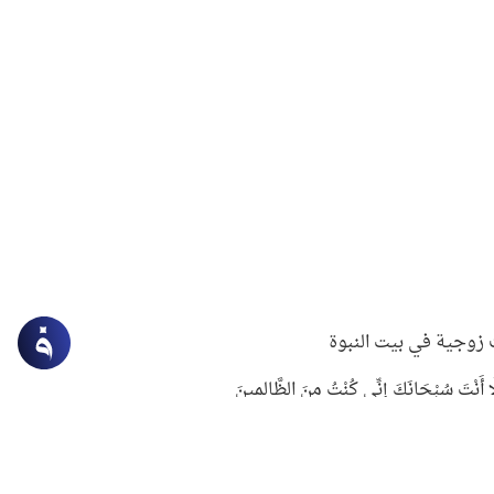
زوجية في بيت النبوة
ِلَّا أَنْتَ سُبْحَانَكَ إِنِّي كُنْتُ مِنَ الظَّالِمِينَ
لنبوي في التعامل مع حر الصيف
ستغفار