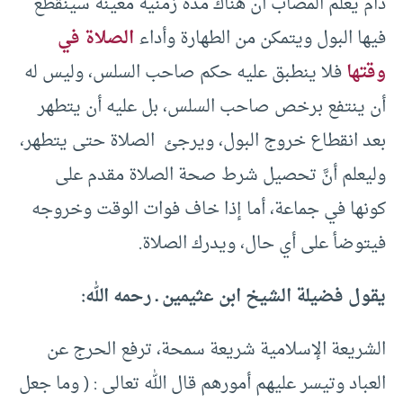
دام يعلم المصاب أن هناك مدة زمنية معينة سينقطع
فيها البول ويتمكن من الطهارة وأداء
الصلاة في
وقتها
فلا ينطبق عليه حكم صاحب السلس، وليس له
أن ينتفع برخص صاحب السلس، بل عليه أن يتطهر
بعد انقطاع خروج البول، ويرجئ الصلاة حتى يتطهر،
وليعلم أنَّ تحصيل شرط صحة الصلاة مقدم على
كونها في جماعة، أما إذا خاف فوات الوقت وخروجه
فيتوضأ على أي حال، ويدرك الصلاة.
يقول فضيلة الشيخ ابن عثيمين ـ رحمه الله:
الشريعة الإسلامية شريعة سمحة، ترفع الحرج عن
العباد وتيسر عليهم أمورهم قال الله تعالى : ( وما جعل