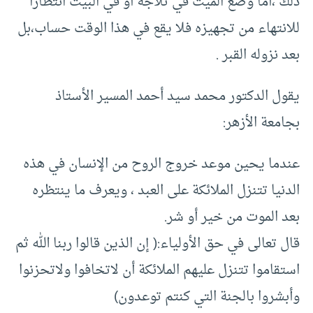
ذلك ،أما وضع الميت في ثلاجة أو في البيت انتظارًا
للانتهاء من تجهيزه فلا يقع في هذا الوقت حساب،بل
بعد نزوله القبر .
يقول الدكتور محمد سيد أحمد المسير الأستاذ
بجامعة الأزهر:
عندما يحين موعد خروج الروح من الإنسان في هذه
الدنيا تتنزل الملائكة على العبد ، ويعرف ما ينتظره
بعد الموت من خير أو شر‏.‏
قال تعالى في حق الأولياء:( إن الذين قالوا ربنا الله ثم
استقاموا تتنزل عليهم الملائكة أن لاتخافوا ولاتحزنوا
وأبشروا بالجنة التي كنتم توعدون‏‏)