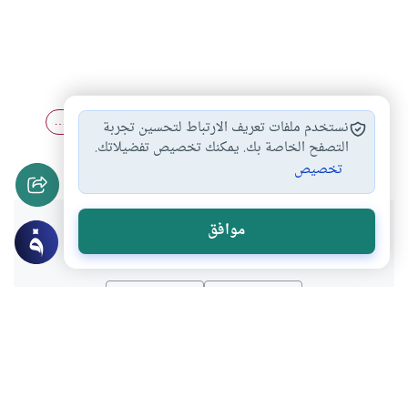
ضمة القبر
التصديق بنعيم القبر…
حكم الزراعة على…
#
#
#
نستخدم ملفات تعريف الارتباط لتحسين تجربة
الدعاء عند إنزال…
عذاب القبر
التصفح الخاصة بك. يمكنك تخصيص تفضيلاتك.
#
#
تخصيص
هل انتفعت بهذا المحتوى؟
موافق
نعم
لا
موضوعات ذات صلة