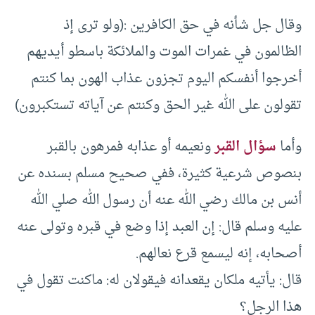
وقال جل شأنه في حق الكافرين :(ولو ترى إذ
الظالمون في غمرات الموت والملائكة باسطو أيديهم
أخرجوا أنفسكم اليوم تجزون عذاب الهون بما كنتم
تقولون على الله غير الحق وكنتم عن آياته تستكبرون)
وأما
سؤال القبر
ونعيمه أو عذابه فمرهون بالقبر
بنصوص شرعية كثيرة‏،‏ ففي صحيح مسلم بسنده عن
أنس بن مالك رضي الله عنه أن رسول الله صلي الله
عليه وسلم قال‏:‏ إن العبد إذا وضع في قبره وتولى عنه
أصحابه، إنه ليسمع قرع نعالهم.
قال‏:‏ يأتيه ملكان يقعدانه فيقولان له: ماكنت تقول في
هذا الرجل؟