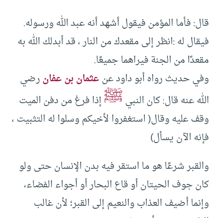
قال‏:‏ فأما المؤمن فيقول أشهد أنه عبد الله ورسوله.
فيقال له :انظر إلى مقعدك من النار ، قد أبدلك الله به
مقعدًا من الجنة فيراهما جميعًا‏.‏
وفي حديث رواه أبو داود عن
عثمان بن عفان
رضي
ﷺ
الله عنه قال‏:‏ كان النبي
إذا فرغ من دفن الميت
وقف عليه وقال( استغفروا لأخيكم وسلوا له التثبيت ،
فإنه الآن يسأل‏)
والقبر شرعًا هو ما استقر فيه بدن الإنسان حتى ولو
كان جوف الحيتان أو قاع البحار أو أجواء الفضاء‏،‏
وإنما أضيف العذاب والنعيم إلى القبر؛ لأن غالب