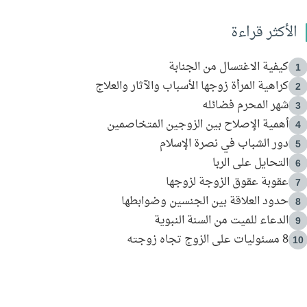
الأكثر قراءة
كيفية الاغتسال من الجنابة
1
كراهية المرأة زوجها الأسباب والآثار والعلاج
2
شهر المحرم فضائله
3
أهمية الإصلاح بين الزوجين المتخاصمين
4
دور الشباب في نصرة الإسلام
5
التحايل على الربا
6
عقوبة عقوق الزوجة لزوجها
7
حدود العلاقة بين الجنسين وضوابطها
8
الدعاء للميت من السنة النبوية
9
8 مسئوليات على الزوج تجاه زوجته
10