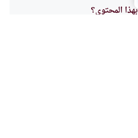
هذا المحتوى؟
لا
العباد
يم
القنو
م، فهل يقدم صلاة الوتر كما قدم
هل الق
 وقت العشاء ويصلي الوتر.. ؟
السر و
اقرأ المزيد