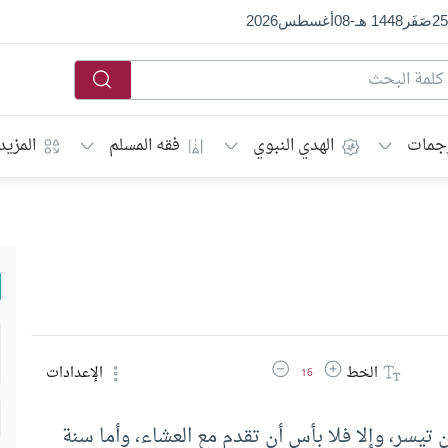
25
صَفَر
1448 هـ
-
08
أغسطس
2026
جمات
الهدي النبوي
فقه المسلم
المزيد
زيادة حجم الخط
تقليل حجم الخط
الخط
الإعدادات
16
ن تيسر، وإلا فلا بأس أن تقدم مع العشاء، وأما سنة