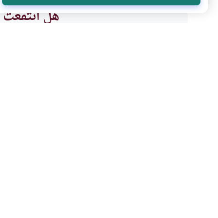
هل انتفعت ب
نعم
موضوعات ذات صلة
العبادات
الطهارة و الصلاة
صلاة الوتر في جمع التقد
من صلى المغرب والعشاء جمع تقدي
صلاة العشاء، أم ينتظر حتى يدخل