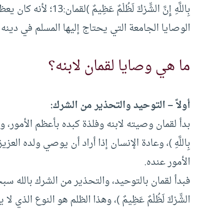
بِاللَّهِ إِنَّ الشِّرْكَ
الوصايا الجامعة التي يحتاج إليها المسلم في دينه و
ما هي وصايا لقمان لابنه؟
أولاً – التوحيد والتحذير من الشرك:
بدأ لقمان وصيته لابنه وفلذة كبده بأعظم الأمور، وهو تو
بِاللَّهِ )، وعادة الإنسان إذا أراد أن يوصي ولده ال
الأمور عنده.
فبدأ لقمان بالتوحيد، والتحذير من الشرك بالله سبحا
الشِّرْكَ لَظُلْمٌ عَظِيمٌ )، وهذا الظلم هو النوع الذي 