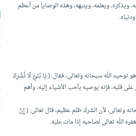
 لَظُلْمٌ عَظِيمٌ )لقمان:13؛ لأنه كان يعظه، ويذكره، ويعلمه، وينبهه، وهذه الوصايا من أعظم
دنياه.
حيد الله سبحانه وتعالى، فقال: ( يَا بُنَيَّ لَا تُشْرِكْ
عزيز على قلبه، فإنه يوصيه بأحب الأشياء إليه، وأهم
نه وتعالى، لأن الشرك ظلم عظيم، قال تعالى: ( إِنَّ
لا يغفره الله تعالى لصاحبه إذا مات عليه.