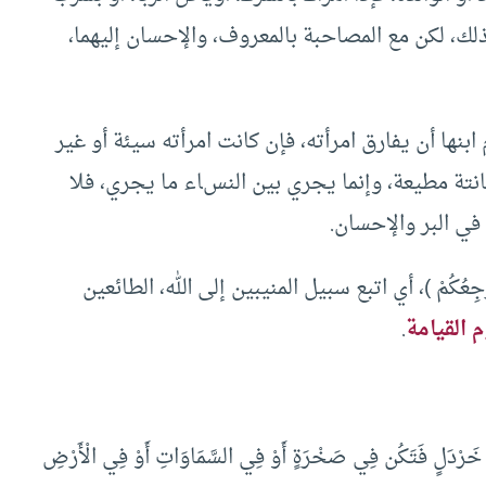
لك، لكن مع المصاحبة بالمعروف، والإحسان إليهما،
بنها أن يفارق امرأته، فإن كانت امرأته سيئة أو غير
انتة مطيعة، وإنما يجري بين النساء ما يجري، فلا
ي البر والإحسان.
لَيَّ مَرْجِعُكُمْ )، أي اتبع سبيل المنيبين إلى الله، الطائعين
 القيامة
.
نْ خَرْدَلٍ فَتَكُن فِي صَخْرَةٍ أَوْ فِي السَّمَاوَاتِ أَوْ فِي الْأَرْضِ