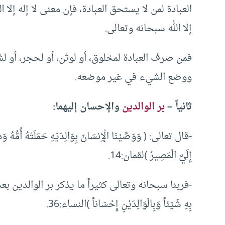
العبادة لمن لا يستحق العبادة، فإن معنى لا إله إلا ا
إلا الله سبحانه وتعالى.
فمن صرف العبادة لمخلوق، أو لوثن، أو لحجر، أو لش
ووضع الشيء في غير موضعه.
ثانياً –
بر الوالدين
والإحسان إليهما:
-قال تعالى: ( وَوَصَّيْنَا الْإِنسَانَ بِوَالِدَيْهِ حَمَلَتْهُ أُمُّهُ وَ
إِلَيَّ الْمَصِيرُ )لقمان:14.
-فربنا سبحانه وتعالى كثيراً ما يذكر بر الوالدين بعد الأمر
بِهِ شَيْئاً وَبِالْوَالِدَيْنِ إِحْسَاناً )النساء:36.