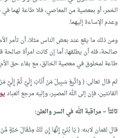
الخمر، أو بمعصية من المعاصي، فلا طاعة لهما في ذ
وعدم الإساءة إليهما.
ومن ذلك ما يقع عند بعض الناس مثلا، أن تأمر الأم ا
صالحة، فله أن يطلقها، أما إن كانت امرأة صالحة ق
طاعة لمخلوق في معصية الخالق، مع بقاء حق الأم ف
ثم قال تعالى: ( وَاتَّبِعْ سَبِيلَ مَنْ أَنَابَ إِلَيَّ ثُمَّ إِ
القانتين، فإن إلى الله المصير، وإليه مرجع العباد
يوم
ثالثاً – مراقبة الله في السر والعلن:
قال لقمان لابنه: ( يَا بُنَيَّ إِنَّهَا إِن تَكُ مِثْقَالَ حَبَّةٍ مِّ