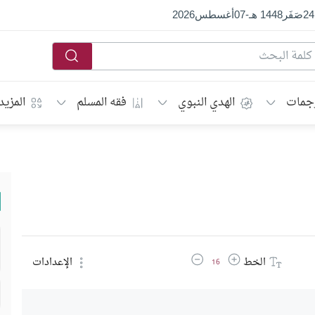
24
صَفَر
1448 هـ
-
07
أغسطس
2026
جمات
الهدي النبوي
فقه المسلم
المزيد
زيادة حجم الخط
تقليل حجم الخط
الخط
الإعدادات
16