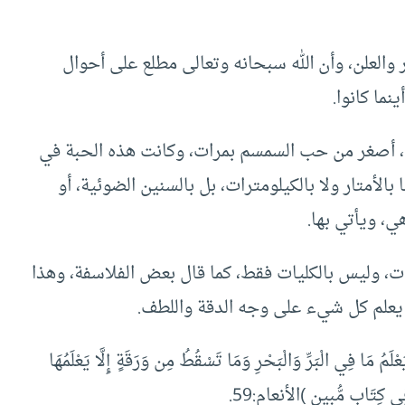
 والعلن، وأن الله سبحانه وتعالى مطلع على أحوال
نما كانوا.
، أصغر من حب السمسم بمرات، وكانت هذه الحبة في
الأمتار ولا بالكيلومترات، بل بالسنين الضوئية، أو
ي، ويأتي بها.
ات، وليس بالكليات فقط، كما قال بعض الفلاسفة، وهذا
 يعلم كل شيء على وجه الدقة واللطف.
َمُ مَا فِي الْبَرِّ وَالْبَحْرِ وَمَا تَسْقُطُ مِن وَرَقَةٍ إِلَّا يَعْلَمُهَا
ِي كِتَابٍ مُّبِينٍ )الأنعام:59.