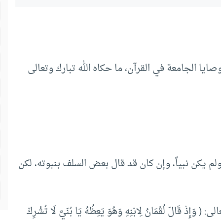
ايا الجامعة في القرآن، ما حكاه الله تبارك وتعالى
 ولم يكن نبياً، وإن كان قد قال بعض السلف بنبوته، لكن
الَ لُقْمَانُ لِابْنِهِ وَهُوَ يَعِظُهُ يَا بُنَيَّ لَا تُشْرِكْ