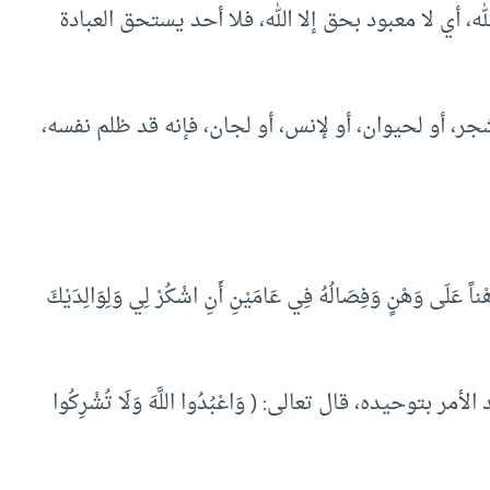
لله، أي لا معبود بحق إلا الله، فلا أحد يستحق العبادة
جر، أو لحيوان، أو لإنس، أو لجان، فإنه قد ظلم نفسه،
هْناً عَلَى وَهْنٍ وَفِصَالُهُ فِي عَامَيْنِ أَنِ اشْكُرْ لِي وَلِوَالِدَيْكَ
 بتوحيده، قال تعالى: ( وَاعْبُدُوا اللَّهَ وَلَا تُشْرِكُوا