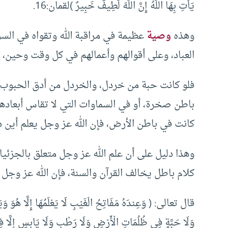
يَأْتِ بِهَا اللَّهُ إِنَّ اللَّهَ لَطِيفٌ خَبِيرٌ )لقمان:16.
وهذه
وصية
عظيمة في مراقبة الله وتقواه في السر
العباد، وعلى أقوالهم وأعمالهم في كل وقت وحين، أي
فلو كانت حبة من خردل، والخردل من أدق الحبوب
باطن صخرة، أو في السماوات التي لا تقاس أبعادها ب
كانت في باطن الأرض، فإن الله عز وجل يعلم أين ه
وهذا دليل على أن علم الله عز وجل متعلق بالجزئي
كلام باطل يخالف القرآن والسنة، فإن الله عز وجل
قال تعالى: ( وَعِندَهُ مَفَاتِحُ الْغَيْبِ لَا يَعْلَمُهَا إِلَّا هُوَ وَيَعْل
وَلَا حَبَّةٍ فِي ظُلُمَاتِ الْأَرْضِ وَلَا رَطْبٍ وَلَا يَابِسٍ إِلَّا ف