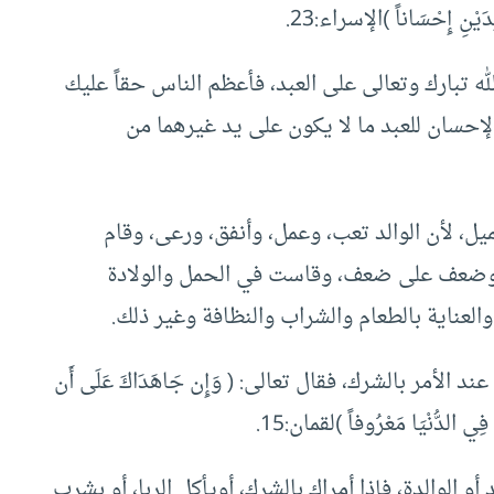
لِدَيْنِ إِحْسَاناً )الإسراء:23.
 تبارك وتعالى على العبد، فأعظم الناس حقاً عليك
الإحسان للعبد ما لا يكون على يد غيرهما من
يل، لأن الوالد تعب، وعمل، وأنفق، ورعى، وقام
ن وضعف على ضعف، وقاست في الحمل والولادة
العناية بالطعام والشراب والنظافة وغير ذلك.
لأمر بالشرك، فقال تعالى: ( وَإِن جَاهَدَاكَ عَلَى أَن
فِي الدُّنْيَا مَعْرُوفاً )لقمان:15.
و الوالدة، فإذا أمراك بالشرك، أويأكل الربا، أو بشرب