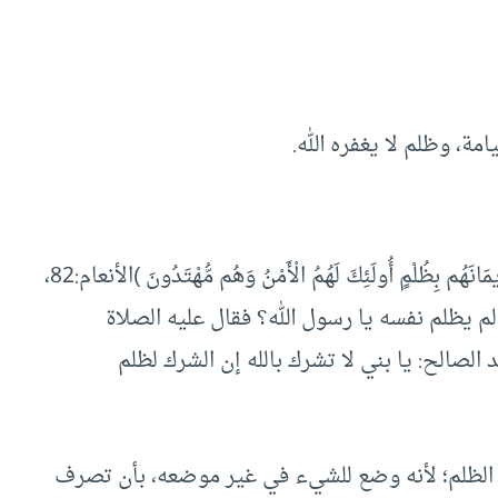
مة، وظلم لا يغفره الله.
ولما نزل قول الله تعالى: ( الَّذِينَ آمَنُوا وَلَمْ يَلْبِسُوا إِيمَانَهُم بِظُلْمٍ أُولَئِكَ لَهُمُ الْأَمْنُ وَهُم مُّهْتَدُونَ )الأنعام:82،
لم يظلم نفسه يا رسول الله؟ فقال عليه الصلاة
 الصالح: يا بني لا تشرك بالله إن الشرك لظلم
 الظلم؛ لأنه وضع للشيء في غير موضعه، بأن تصرف