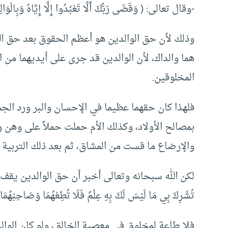
-وقال تعالى: ( وَقَضَى رَبُّكَ أَلَّا تَعْبُدُوا إِلَّا إِيَّاهُ وَبِالْوَا
وذلك لأن حق الوالدين هو أعظم الحقوق بعد حق الله
هما والداك، لأن الوالدين قد جرى على أيديهما من 
المخلوقين.
فلهذا كان حقهما عظيما في الإحسان والبر ورد الجم
بمصالح الأولاد، وكذلك الأم حملت حملاً على وه
والإرضاع ما قست من المشاق، ثم بعد ذلك التربية و
لكن الله سبحانه وتعالى أخبر أن حق الوالدين يقف عند ا
تُشْرِكَ بِي مَا لَيْسَ لَكَ بِهِ عِلْمٌ فَلَا تُطِعْهُمَا وَصَاحِبْهُمَا 
فلا طاعة لمخلوق في معصية الخالق، ولو كان الوالد أ