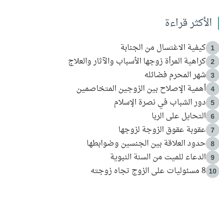
الأكثر قراءة
كيفية الاغتسال من الجنابة
1
كراهية المرأة زوجها الأسباب والآثار والعلاج
2
شهر المحرم فضائله
3
أهمية الإصلاح بين الزوجين المتخاصمين
4
دور الشباب في نصرة الإسلام
5
التحايل على الربا
6
عقوبة عقوق الزوجة لزوجها
7
حدود العلاقة بين الجنسين وضوابطها
8
الدعاء للميت من السنة النبوية
9
8 مسئوليات على الزوج تجاه زوجته
10