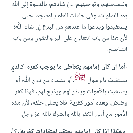
ونصيحتهم، وتوجيههم، وإرشادهم، بالدعوة إلى الله
بعد الصلوات، وفي حلقات العلم بالمسجد، حتى
يستفيدوا ويدعوا ما عندهم من البدع إن شاء الله؛
لأن هذا من باب التعاون على البر والتقوى ومن باب
التناصح.
-أما إن كان إمامهم يتعاطى ما يوجب كفره،
كالذي
ﷺ
يستغيث بالرسول
، أو يدعوه من دون الله، أو
يستغيث بالأموات وينذر لهم ويذبح لهم، فهذا كفر
وضلال، وهذه أمور كفرية، فلا يصلى خلفه، لأن هذه
الأمور من أمور الكفر بالله والشرك بالله عز وجل.
-وهكذا إذا كان إمامهم يعتقد اعتقادات كفرية،
كأن