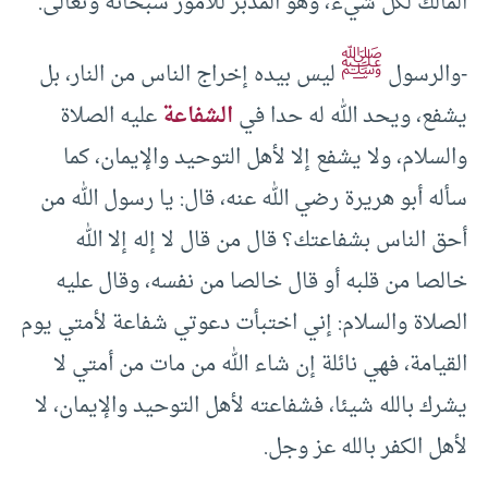
المالك لكل شيء، وهو المدبر للأمور سبحانه وتعالى.
ﷺ
-والرسول
ليس بيده إخراج الناس من النار، بل
يشفع، ويحد الله له حدا في
الشفاعة
عليه الصلاة
والسلام، ولا يشفع إلا لأهل التوحيد والإيمان، كما
سأله أبو هريرة رضي الله عنه، قال: يا رسول الله من
أحق الناس بشفاعتك؟ قال من قال لا إله إلا الله
خالصا من قلبه أو قال خالصا من نفسه، وقال عليه
الصلاة والسلام: إني اختبأت دعوتي شفاعة لأمتي يوم
القيامة، فهي نائلة إن شاء الله من مات من أمتي لا
يشرك بالله شيئا، فشفاعته لأهل التوحيد والإيمان، لا
لأهل الكفر بالله عز وجل.