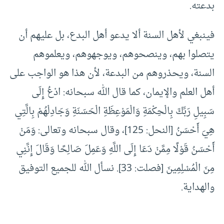
بدعته.
فينبغي لأهل السنة ألا يدعو أهل البدع، بل عليهم أن
يتصلوا بهم، وينصحوهم، ويوجهوهم، ويعلموهم
السنة، ويحذروهم من البدعة، لأن هذا هو الواجب على
أهل العلم والإيمان، كما قال الله سبحانه: ادْعُ إِلَى
سَبِيلِ رَبِّكَ بِالْحِكْمَةِ وَالْمَوْعِظَةِ الْحَسَنَةِ وَجَادِلْهُمْ بِالَّتِي
هِيَ أَحْسَنُ [النحل: 125]، وقال سبحانه وتعالى: وَمَنْ
أَحْسَنُ قَوْلًا مِمَّنْ دَعَا إِلَى اللَّهِ وَعَمِلَ صَالِحًا وَقَالَ إِنَّنِي
مِنَ الْمُسْلِمِينَ [فصلت: 33]. نسأل الله للجميع التوفيق
والهداية.