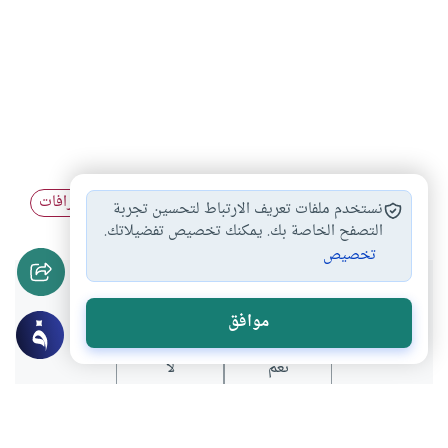
واجب المسلمين عند…
البدعة وأحكامها
البدع والخرافات
#
#
#
نستخدم ملفات تعريف الارتباط لتحسين تجربة
التصفح الخاصة بك. يمكنك تخصيص تفضيلاتك.
تخصيص
هل انتفعت بهذا المحتوى؟
موافق
نعم
لا