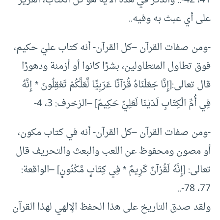
41، 42-.. والذكر في هذه الآية هو كل الكتاب، العزيز
على أي عبث به وفيه..
-ومن صفات القرآن –كل القرآن- أنه كتاب عليّ حكيم،
فوق تطاول المتطاولين، بشرًا كانوا أو أزمنة ودهورًا
قال تعالى:[إِنَّا جَعَلْنَاهُ قُرْآنًا عَرَبِيًّا لَّعَلَّكُمْ تَعْقِلُونَ * إِنَّهُ
فِي أُمِّ الْكِتَابِ لَدَيْنَا لَعَلِيٌّ حَكِيمٌ] –الزخرف: 3، 4-
-ومن صفات القرآن –كل القرآن- أنه في كتاب مكون،
أو مصون ومحفوظ عن اللعب والبعث والتحريف قال
تعالى: [إِنَّهُ لَقُرْآنٌ كَرِيمٌ * فِي كِتَابٍ مَّكْنُونٍ] –الواقعة:
77، 78-..
ولقد صدق التاريخ على هذا الحفظ الإلهي لهذا القرآن