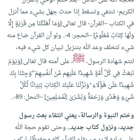
فحجة الله على الناس –بعد ختم الوحي بالقرآن
الكريم- تنتفي وتسقط إذا حدث جهل بشيء مما أنزل
في الكتاب –القرآن- قال تعالى:[وَمَا أَهْلَكْنَا مِن قَرْيَةٍ إِلَّا
وَلَهَا كِتَابٌ مَّعْلُومٌ] –الحجر: 4-.. ولو أن القرآن ضاع منه
شيء لتخلف وعد الله بتنزيل تبيان كل شيء فيه،
ﷺ
لتتم شهادة الرسول،
، على أمته قال تعالى:[وَيَوْمَ
نَبْعَثُ فِي كُلِّ أُمَّةٍ شَهِيدًا عَلَيْهِم مِّنْ أَنفُسِهِمْ ۖ وَجِئْنَا بِكَ
شَهِيدًا عَلَىٰ هَٰؤُلَاءِ ۚ وَنَزَّلْنَا عَلَيْكَ الْكِتَابَ تِبْيَانًا لِّكُلِّ
شَيْءٍ وَهُدًى وَرَحْمَةً وَبُشْرَىٰ لِلْمُسْلِمِينَ] –النحل: 89-..
وختم النبوة والرسالة، يعني انتفاء بعث رسول
جديد، ونزول كتاب جديد..
وحتى تقوم حجة الله
على عباده لا بد من بقاء القرآن كله محفوظًا، ليكون