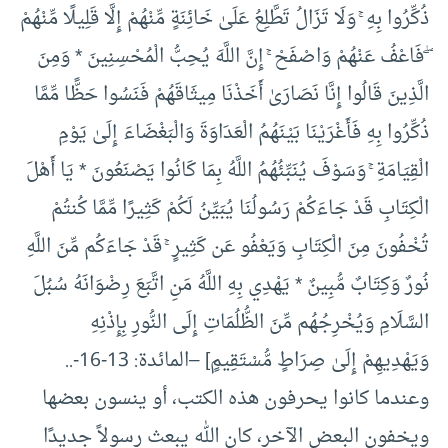
ذُكِّرُوا بِهِ ۚ وَلَا تَزَالُ تَطَّلِعُ عَلَىٰ خَائِنَةٍ مِّنْهُمْ إِلَّا قَلِيلًا مِّنْهُمْ
ۖ فَاعْفُ عَنْهُمْ وَاصْفَحْ ۚ إِنَّ اللَّهَ يُحِبُّ الْمُحْسِنِينَ * وَمِنَ
الَّذِينَ قَالُوا إِنَّا نَصَارَىٰ أَخَذْنَا مِيثَاقَهُمْ فَنَسُوا حَظًّا مِّمَّا
ذُكِّرُوا بِهِ فَأَغْرَيْنَا بَيْنَهُمُ الْعَدَاوَةَ وَالْبَغْضَاءَ إِلَىٰ يَوْمِ
الْقِيَامَةِ ۚ وَسَوْفَ يُنَبِّئُهُمُ اللَّهُ بِمَا كَانُوا يَصْنَعُونَ * يَا أَهْلَ
الْكِتَابِ قَدْ جَاءَكُمْ رَسُولُنَا يُبَيِّنُ لَكُمْ كَثِيرًا مِّمَّا كُنتُمْ
تُخْفُونَ مِنَ الْكِتَابِ وَيَعْفُو عَن كَثِيرٍ ۚ قَدْ جَاءَكُم مِّنَ اللَّهِ
نُورٌ وَكِتَابٌ مُّبِينٌ * يَهْدِي بِهِ اللَّهُ مَنِ اتَّبَعَ رِضْوَانَهُ سُبُلَ
السَّلَامِ وَيُخْرِجُهُم مِّنَ الظُّلُمَاتِ إِلَى النُّورِ بِإِذْنِهِ
وَيَهْدِيهِمْ إِلَىٰ صِرَاطٍ مُّسْتَقِيمٍ] –المائدة: 13-16-..
وعندما كانوا يحرفون هذه الكتب، أو ينسون بعضها
ويخفون البعض الآخر، كان الله يبعث رسولاً جديدًا