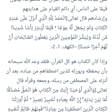
قيمًا على الناس، أي دائم القيام على هدايتهم
وإرشادهم قال تعالى:[الْحَمْدُ لِلَّهِ الَّذِي أَنزَلَ عَلَىٰ عَبْدِهِ
الْكِتَابَ وَلَمْ يَجْعَل لَّهُ عِوَجًا * قَيِّمًا لِّيُنذِرَ بَأْسًا شَدِيدًا
مِّن لَّدُنْهُ وَيُبَشِّرَ الْمُؤْمِنِينَ الَّذِينَ يَعْمَلُونَ الصَّالِحَاتِ أَنَّ
لَهُمْ أَجْرًا حَسَنًا] –الكهف: 1، 2-.
وإذا كان الكتاب هو كل القرآن، فلقد وعد الله سبحانه
بأن يحفظه ويورثه للذين اصطفاهم من عباده، بعد أن
أنزله على المصطفى من رسله، وجمعه وقرأه قال
تعالى:[وَالَّذِي أَوْحَيْنَا إِلَيْكَ مِنَ الْكِتَابِ هُوَ الْحَقُّ مُصَدِّقًا
لِّمَا بَيْنَ يَدَيْهِ ۗ إِنَّ اللَّهَ بِعِبَادِهِ لَخَبِيرٌ بَصِيرٌ * ثُمَّ أَوْرَثْنَا
الْكِتَابَ الَّذِينَ اصْطَفَيْنَا مِنْ عِبَادِنَا ۖ فَمِنْهُمْ ظَالِمٌ لِّنَفْسِهِ