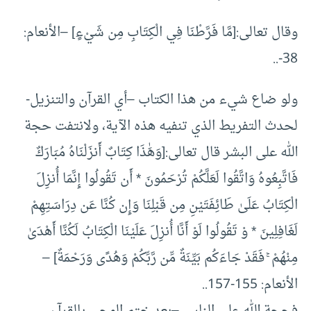
وقال تعالى:[مَّا فَرَّطْنَا فِي الْكِتَابِ مِن شَيْءٍ] –الأنعام:
38-..
ولو ضاع شيء من هذا الكتاب –أي القرآن والتنزيل-
لحدث التفريط الذي تنفيه هذه الآية، ولانتفت حجة
الله على البشر قال تعالى:[وَهَٰذَا كِتَابٌ أَنزَلْنَاهُ مُبَارَكٌ
فَاتَّبِعُوهُ وَاتَّقُوا لَعَلَّكُمْ تُرْحَمُونَ * أَن تَقُولُوا إِنَّمَا أُنزِلَ
الْكِتَابُ عَلَىٰ طَائِفَتَيْنِ مِن قَبْلِنَا وَإِن كُنَّا عَن دِرَاسَتِهِمْ
لَغَافِلِينَ * وْ تَقُولُوا لَوْ أَنَّا أُنزِلَ عَلَيْنَا الْكِتَابُ لَكُنَّا أَهْدَىٰ
مِنْهُمْ ۚ فَقَدْ جَاءَكُم بَيِّنَةٌ مِّن رَّبِّكُمْ وَهُدًى وَرَحْمَةٌ] –
الأنعام: 155-157..