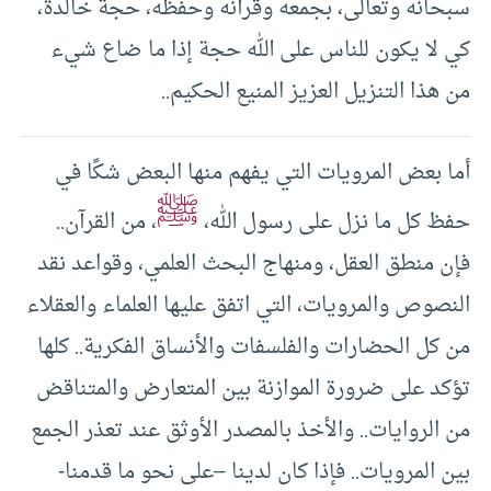
سبحانه وتعالى، بجمعه وقرآنه وحفظه، حجة خالدة،
كي لا يكون للناس على الله حجة إذا ما ضاع شيء
من هذا التنزيل العزيز المنيع الحكيم..
أما بعض المرويات التي يفهم منها البعض شكًا في
ﷺ
حفظ كل ما نزل على رسول الله،
، من القرآن..
فإن منطق العقل، ومنهاج البحث العلمي، وقواعد نقد
النصوص والمرويات، التي اتفق عليها العلماء والعقلاء
من كل الحضارات والفلسفات والأنساق الفكرية.. كلها
تؤكد على ضرورة الموازنة بين المتعارض والمتناقض
من الروايات.. والأخذ بالمصدر الأوثق عند تعذر الجمع
بين المرويات.. فإذا كان لدينا –على نحو ما قدمنا-