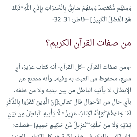
وَمِنْهُم مُّقْتَصِدٌ وَمِنْهُمْ سَابِقٌ بِالْخَيْرَاتِ بِإِذْنِ اللَّهِ ۚ ذَٰلِكَ
هُوَ الْفَضْلُ الْكَبِيرُ ] –فاطر: 31، 32-
من صفات القرآن الكريم؟
-ومن صفات القرآن –كل القرآن- أنه كتاب عزيز، أي
منيع، محفوظ من العبث به وفيه.. وأنه ممتنع عن
الإبطال، لا يأتيه الباطل من بين يديه ولا من خلفه،
بأي حال من الأحوال قال تعالى:[إِنَّ الَّذِينَ كَفَرُوا بِالذِّكْرِ
لَمَّا جَاءَهُمْ ۖ وَإِنَّهُ لَكِتَابٌ عَزِيزٌ * لَّا يَأْتِيهِ الْبَاطِلُ مِن بَيْنِ
يَدَيْهِ وَلَا مِنْ خَلْفِهِ ۖ تَنزِيلٌ مِّنْ حَكِيمٍ حَمِيدٍ] –فصلت: