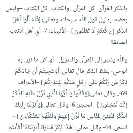
بالذكر القرآن.. كل القرآن.. والكتاب.. كل الكتاب –وليس
بعضه- بدليل قول الله سبحانه وتعالى: [فَاسْأَلُوا أَهْلَ
الذِّكْرِ إِن كُنتُمْ لَا تَعْلَمُونَ ] –الأنبياء: 7- أي أهل الكتب
السابقة..
والله يشير إلى القرآن والتنزيل –أي كل ما نزل به
الوحي- بلفظ الذكر قال تعالى:[أَوَعَجِبْتُمْ أَن جَاءَكُمْ
ذِكْرٌ مِّن رَّبِّكُمْ عَلَىٰ رَجُلٍ مِّنكُمْ لِيُنذِرَكُمْ ] –الأعراف:
69-.. وقال تعالى:[وَقَالُوا يَا أَيُّهَا الَّذِي نُزِّلَ عَلَيْهِ الذِّكْرُ
إِنَّكَ لَمَجْنُونٌ ] –الحجر: 6- وقال تعالى:[وَأَنزَلْنَا إِلَيْكَ
الذِّكْرَ لِتُبَيِّنَ لِلنَّاسِ مَا نُزِّلَ إِلَيْهِمْ وَلَعَلَّهُمْ يَتَفَكَّرُونَ ] –
النحل: 44- وقال تعالى: [هَٰذَا ذِكْرٌ مُّبَارَكٌ أَنزَلْنَاهُ ۚ أَفَأَنتُمْ