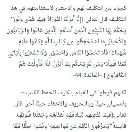
كجزء من التكليف لهم والاختبار لاستقامتهم في هذا
التكليف قال تعالى: [إِنَّا أَنزَلْنَا التَّوْرَاةَ فِيهَا هُدًى وَنُورٌ ۚ
يَحْكُمُ بِهَا النَّبِيُّونَ الَّذِينَ أَسْلَمُوا لِلَّذِينَ هَادُوا وَالرَّبَّانِيُّونَ
وَالْأَحْبَارُ بِمَا اسْتُحْفِظُوا مِن كِتَابِ اللَّهِ وَكَانُوا عَلَيْهِ
شُهَدَاءَ ۚ فَلَا تَخْشَوُا النَّاسَ وَاخْشَوْنِ وَلَا تَشْتَرُوا بِآيَاتِي
ثَمَنًا قَلِيلًا ۚ وَمَن لَّمْ يَحْكُم بِمَا أَنزَلَ اللَّهُ فَأُولَٰئِكَ هُمُ
الْكَافِرُونَ ] –المائدة: 44-..
لكنهم فرطوا في القيام بتكليف الحفظ للكتب –
بالنسيان حينًا وبالتحريف والإخفاء حينًا آخر- قال
تعالى:[فَبِمَا نَقْضِهِم مِّيثَاقَهُمْ لَعَنَّاهُمْ وَجَعَلْنَا قُلُوبَهُمْ
قَاسِيَةً ۖ يُحَرِّفُونَ الْكَلِمَ عَن مَّوَاضِعِهِ ۙ وَنَسُوا حَظًّا مِّمَّا