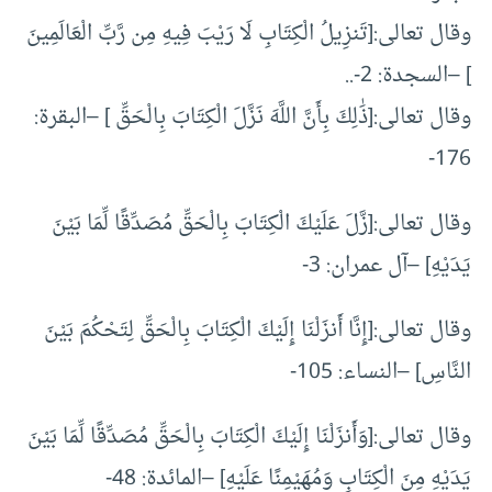
وقال تعالى:[تَنزِيلُ الْكِتَابِ لَا رَيْبَ فِيهِ مِن رَّبِّ الْعَالَمِينَ
] –السجدة: 2-..
وقال تعالى:[ذَٰلِكَ بِأَنَّ اللَّهَ نَزَّلَ الْكِتَابَ بِالْحَقِّ ] –البقرة:
176-
وقال تعالى:[زَّلَ عَلَيْكَ الْكِتَابَ بِالْحَقِّ مُصَدِّقًا لِّمَا بَيْنَ
يَدَيْهِ] –آل عمران: 3-
وقال تعالى:[إِنَّا أَنزَلْنَا إِلَيْكَ الْكِتَابَ بِالْحَقِّ لِتَحْكُمَ بَيْنَ
النَّاسِ] –النساء: 105-
وقال تعالى:[وَأَنزَلْنَا إِلَيْكَ الْكِتَابَ بِالْحَقِّ مُصَدِّقًا لِّمَا بَيْنَ
يَدَيْهِ مِنَ الْكِتَابِ وَمُهَيْمِنًا عَلَيْهِ] –المائدة: 48-