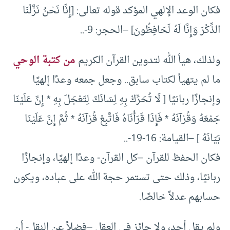
فكان الوعد الإلهي المؤكد قوله تعالى: [إِنَّا نَحْنُ نَزَّلْنَا
الذِّكْرَ وَإِنَّا لَهُ لَحَافِظُونَ] –الحجر: 9-..
ولذلك، هيأ الله لتدوين القرآن الكريم
من كتبة الوحي
ما لم يتهيأ لكتاب سابق.. وجعل جمعه وعدًا إلهيًا
وإنجازًا ربانيًا [ لَا تُحَرِّكْ بِهِ لِسَانَكَ لِتَعْجَلَ بِهِ * إِنَّ عَلَيْنَا
جَمْعَهُ وَقُرْآنَهُ * فَإِذَا قَرَأْنَاهُ فَاتَّبِعْ قُرْآنَهُ * ثُمَّ إِنَّ عَلَيْنَا
بَيَانَهُ ] –القيامة: 16-19-..
فكان الحفظ للقرآن –كل القرآن- وعدًا إلهيًا، وإنجازًا
ربانيًا، وذلك حتى تستمر حجة الله على عباده، ويكون
حسابهم عدلاً خالصًا.
ولم يقل أحد، ولا جائز في العقل –فضلاً عن النقل- أن