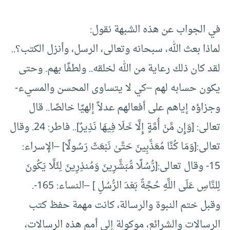
في الجواب عن هذه الشبهة نقول:
لماذا بعث الله، سبحانه وتعالى، الرسل، وأنزل الكتب؟..
لقد كان ذلك رعاية من الله لخلقه.. ولطفًا بهم. وحتى
يكون حسابه لهم –كي لا يتساوى المحسن والمسيء-
وجزاؤه إياهم على أفعالهم عدلاً إلهيًا خالصًا.. قال
تعالى: [وَإِن مِّنْ أُمَّةٍ إِلَّا خَلَا فِيهَا نَذِيرٌ].. فاطر: 24. وقال
تعالى:[وَمَا كُنَّا مُعَذِّبِينَ حَتَّىٰ نَبْعَثَ رَسُولًا] –الإسراء:
15- وقال تعالى:[رُّسُلًا مُّبَشِّرِينَ وَمُنذِرِينَ لِئَلَّا يَكُونَ
لِلنَّاسِ عَلَى اللَّهِ حُجَّةٌ بَعْدَ الرُّسُلِ ] –النساء: 165-.
وقبل ختم النبوة والرسالة، كانت مهمة حفظ كتب
الرسالات والشرائع، موكولة إلى أمم هذه الرسالات،