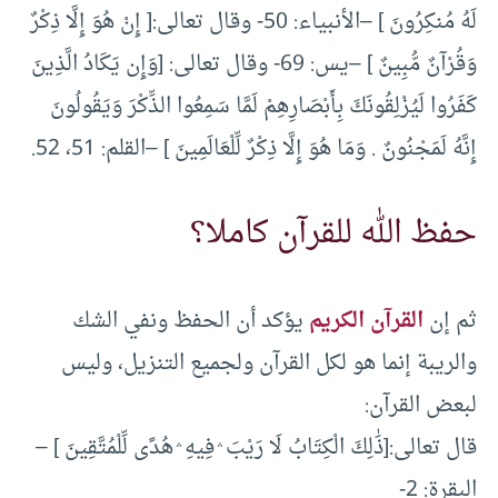
لَهُ مُنكِرُونَ ] –الأنبياء: 50- وقال تعالى:[ إِنْ هُوَ إِلَّا ذِكْرٌ
وَقُرْآنٌ مُّبِينٌ ] –يس: 69- وقال تعالى: [وَإِن يَكَادُ الَّذِينَ
كَفَرُوا لَيُزْلِقُونَكَ بِأَبْصَارِهِمْ لَمَّا سَمِعُوا الذِّكْرَ وَيَقُولُونَ
إِنَّهُ لَمَجْنُونٌ . وَمَا هُوَ إِلَّا ذِكْرٌ لِّلْعَالَمِينَ ] –القلم: 51، 52.
حفظ الله للقرآن كاملا؟
ثم إن
القرآن الكريم
يؤكد أن الحفظ ونفي الشك
والريبة إنما هو لكل القرآن ولجميع التنزيل، وليس
لبعض القرآن:
قال تعالى:[ذَٰلِكَ الْكِتَابُ لَا رَيْبَ ۛ فِيهِ ۛ هُدًى لِّلْمُتَّقِينَ ] –
البقرة: 2-