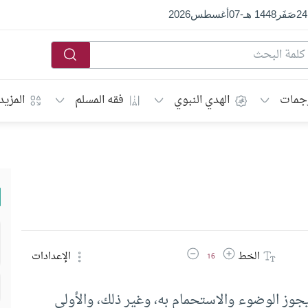
24
صَفَر
1448 هـ
-
07
أغسطس
2026
جمات
الهدي النبوي
فقه المسلم
المزيد
زيادة حجم الخط
تقليل حجم الخط
الخط
الإعدادات
16
وز الوضوء والاستحمام به، وغير ذلك، والأولى