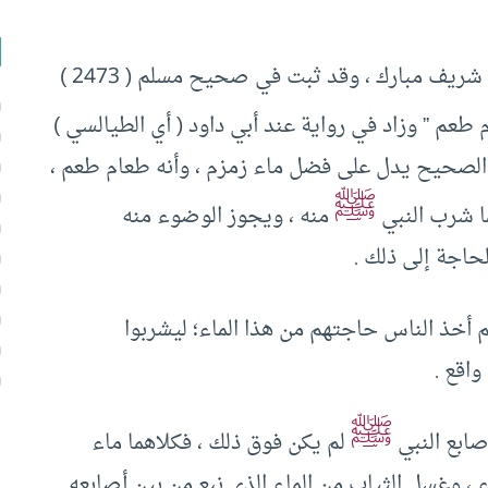
قد دلَّت الأحاديث الصحيحة على أن ماء زمزم ماء شريف مبارك ، وقد ثبت في صحيح مسلم ( 2473 )
م طعم ” وزاد في رواية عند أبي داود ( أي الطيالسي )
ديث الصحيح يدل على فضل ماء زمزم ، وأنه طعام طعم ،
ﷺ
ما شرب النبي
منه ، ويجوز الوضوء منه
حاجة إلى ذلك .
ثم أخذ الناس حاجتهم من هذا الماء؛ ليشربوا
واقع .
ﷺ
صابع النبي
لم يكن فوق ذلك ، فكلاهما ماء
 ، وغسل الثياب من الماء الذي نبع من بين أصابعه