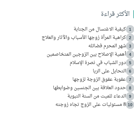
الأكثر قراءة
كيفية الاغتسال من الجنابة
1
كراهية المرأة زوجها الأسباب والآثار والعلاج
2
شهر المحرم فضائله
3
أهمية الإصلاح بين الزوجين المتخاصمين
4
دور الشباب في نصرة الإسلام
5
التحايل على الربا
6
عقوبة عقوق الزوجة لزوجها
7
حدود العلاقة بين الجنسين وضوابطها
8
الدعاء للميت من السنة النبوية
9
8 مسئوليات على الزوج تجاه زوجته
10