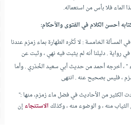
 الماء فلا بأس من استعماله.
ابه أحسن الكلام في الفتوى والأحكام:
 المسألة الخامسة : لا تُكْره الطهارة بماء زمزم عندنا
د في رواية . دليلنا أنه لم يثبت فيه نهي ، وثبت عن
شيء ” ، أخرجه أحمد من حديث أبي سعيد الخُدْري . وأما
زمزم ، فليس بصحيح عنه . انتهى
ت الكثير من الأحاديث في فضل ماء زمزم، منها :”
 الثياب منه ، و الوضوء منه ، وكذلك
الاستنجاء
إن