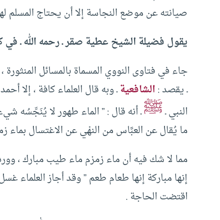
صيانته عن موضع النجاسة إلا أن يحتاج المسلم لهذا
يقول فضيلة الشيخ عطية صقر ـ رحمه الله ـ في كت
جاء في فتاوى النووي المسماة بالمسائل المنثورة ، في
ـ يقصد :
الشافعية
ـ وبه قال العلماء كافة ، إلا أحم
ﷺ
النبي ـ
ـ أنه قال : ” الماء طهور لا يُنَجِّسُه 
ما يُقال عن العبَّاس من النهْي عن الاغتسال بماء 
مما لا شك فيه أن ماء زمزم ماء طيب مبارك ، وورد
إنها مباركة إنها طعام طعم ” وقد أجاز العلماء غسل
اقتضت الحاجة .