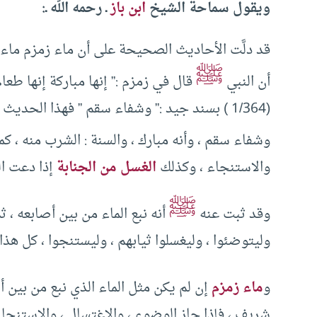
ويقول سماحة الشيخ
ابن باز
ـ رحمه الله ـ:
ﷺ
أن النبي
قال في زمزم :” إنها مباركة إنها طعا
(1/364 ) بسند جيد :” وشفاء سقم ” فهذا الح
وشفاء سقم ، وأنه مبارك ، والسنة : الشرب منه ، ك
والاستنجاء ، وكذلك
الغسل من الجنابة
إذا دعت ال
ﷺ
وقد ثبت عنه
أنه نبع الماء من بين أصابعه ، 
وليتوضئوا ، وليغسلوا ثيابهم ، وليستنجوا ، كل هذا 
و
ماء زمزم
إن لم يكن مثل الماء الذي نبع من بين أ
شريف ، فإذا جاز الوضوء ، والاغتسال ، والاستنجاء