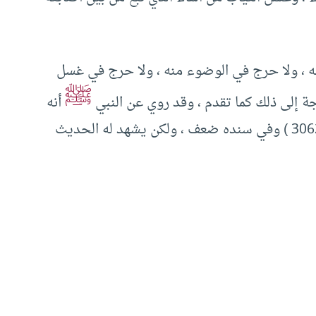
، ولا حرج في الوضوء منه ، ولا حرج في غسل
ﷺ
جة إلى ذلك كما تقدم ، وقد روي عن النبي
أنه
” ( أخرجه ابن ماجه (3062 ) وفي سنده ضعف ، ولكن يشهد له الحديث