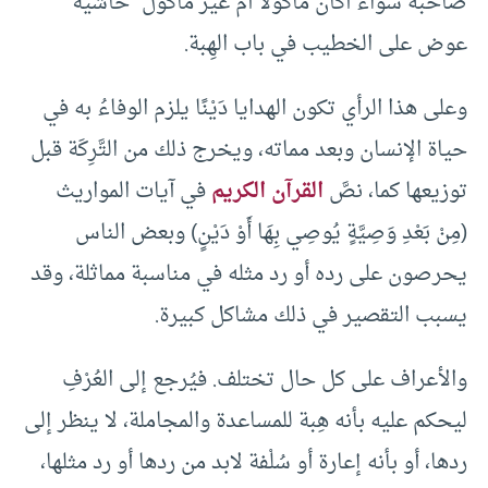
صاحبه سواء أكان مأكولاً أم غير مأكول “حاشية
عوض على الخطيب في باب الهِبة.
وعلى هذا الرأي تكون الهدايا دَيْنًا يلزم الوفاءُ به في
حياة الإنسان وبعد مماته، ويخرج ذلك من التَّرِكَة قبل
توزيعها كما، نصَّ
القرآن الكريم
في آيات المواريث
(مِنْ بَعْدِ وَصِيَّةٍ يُوصِي بِهَا أَوْ دَيْنٍ) وبعض الناس
يحرصون على رده أو رد مثله في مناسبة مماثلة، وقد
يسبب التقصير في ذلك مشاكل كبيرة.
والأعراف على كل حال تختلف. فيُرجع إلى العُرْفِ
ليحكم عليه بأنه هِبة للمساعدة والمجاملة، لا ينظر إلى
ردها، أو بأنه إعارة أو سُلْفة لابد من ردها أو رد مثلها،