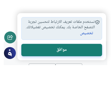
مشروعية الهدية
الاخلاق والآداب
#
#
نستخدم ملفات تعريف الارتباط لتحسين تجربة
الرسول والصدقة والهدية
التصفح الخاصة بك. يمكنك تخصيص تفضيلاتك.
#
تخصيص
هل انتفعت بهذا المحتوى؟
موافق
نعم
لا
موضوعات ذات صلة
أحكام الاسرة
مع الرسول ﷺ