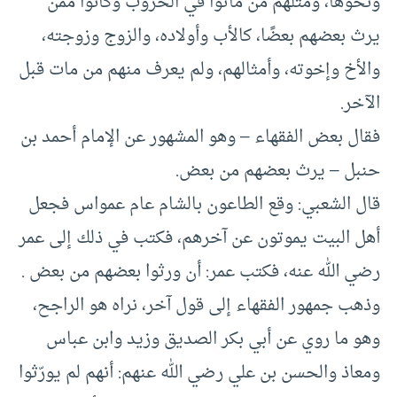
ونحوها، ومثلهم من ماتوا في الحروب وكانوا ممن
يرث بعضهم بعضًا، كالأب وأولاده، والزوج وزوجته،
والأخ وإخوته، وأمثالهم، ولم يعرف منهم من مات قبل
الآخر.
فقال بعض الفقهاء – وهو المشهور عن الإمام أحمد بن
حنبل – يرث بعضهم من بعض.
قال الشعبي: وقع الطاعون بالشام عام عمواس فجعل
أهل البيت يموتون عن آخرهم، فكتب في ذلك إلى عمر
رضي الله عنه، فكتب عمر: أن ورثوا بعضهم من بعض .
وذهب جمهور الفقهاء إلى قول آخر، نراه هو الراجح،
وهو ما روي عن أبي بكر الصديق وزيد وابن عباس
ومعاذ والحسن بن علي رضي الله عنهم: أنهم لم يورّثوا