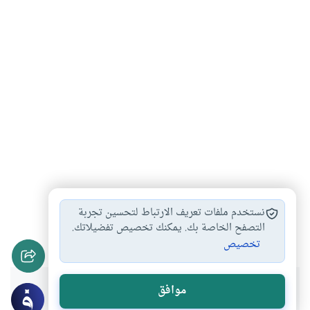
احكام الميراث والوصية
أحكام المواريث
#
#
نستخدم ملفات تعريف الارتباط لتحسين تجربة
المواريث طبقا للشريعة…
ميراث الهدمى في…
التصفح الخاصة بك. يمكنك تخصيص تفضيلاتك.
#
#
تخصيص
هل انتفعت بهذا المحتوى؟
موافق