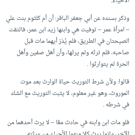
الأحياء.
وذكر بسنده عن أبي جعفر الباقر: أن أم كلثوم بنت علي
– امرأة عمر – توفيت هي وابنها زيد ابن عمر، فالتقت
الصيحتان في الطريق، فلم يُدْرَ أيهما مات قبل
صاحبه، فلم ترثه ولم يرثها، وأن أهل صفين وأهل
الحرة لم يتوارثوا .
قالوا: ولأن شرط التوريث حياة الوارث بعد موت
الموروث، وهو غير معلوم، لا يثبت التوريث مع الشك
في شرطه .
فلو مات ابن وابنه في حادث معًا – لا يرث أحدهما من
الآخر، وإنما يرث كلا منهما الأحياء من ورثته.