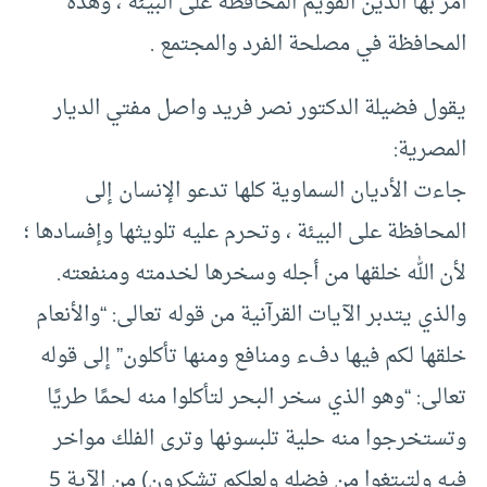
أمر بها الدين القويم المحافظة على البيئة ، وهذه
المحافظة في مصلحة الفرد والمجتمع .
يقول فضيلة الدكتور نصر فريد واصل مفتي الديار
المصرية:
جاءت الأديان السماوية كلها تدعو الإنسان إلى
المحافظة على البيئة ، وتحرم عليه تلويثها وإفسادها ؛
لأن الله خلقها من أجله وسخرها لخدمته ومنفعته.
والذي يتدبر الآيات القرآنية من قوله تعالى: “والأنعام
خلقها لكم فيها دفء ومنافع ومنها تأكلون” إلى قوله
تعالى: “وهو الذي سخر البحر لتأكلوا منه لحمًا طريًا
وتستخرجوا منه حلية تلبسونها وترى الفلك مواخر
فيه ولتبتغوا من فضله ولعلكم تشكرون) من الآية 5