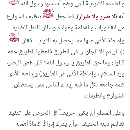
ﷺ
والقاعدة الشرعية التي وضع أساسها رسول الله
ﷺ
أنه (
لا ضرر ولا ضرار
). كما جعل
تنظيف الشوارع
من القاذورات والقمامة وعوادم وسائل النقل الضارة
ﷺ
وإماطة الأذى عنها مما يحصل به الثواب ، فقال
(إذ أبيتم إلا الجلوس في الطريق فأعطوا الطريق حقه
قالوا : وما حق الطريق يا رسول الله؟ قال غض البصر،
ورد السلام ، وإماطة الأذى عن الطريق) وإماطة الأذى
كلمة جامعة لكل ما فيه إيذاء الناس ممن يستعملون
الشوارع والطرقات.
وعلى المسلم أن يكون حريصاً كل الحرص على تنفيذ
تعاليم دينه الحنيف ، وأن يدرك إدراكًا كاملاً أهمية