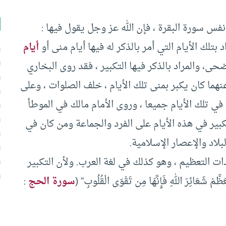
فس سورة البقرة ، فإن الله عز وجل يقول فيها :
ن المراد بتلك الأيام التي أمر بالذكر له فيها أيام منى أو
أيام
أضحى، والمراد بالذكر فيها التكبير ، فقد روى البخاري
هما كان يكبر بمنى تلك الأيام ، خلف الصلوات ، وعلى
 تلك الأيام جميعا ، وروى الأمام مالك في الموطأ
ير في هذه الأيام على الفرد والجماعة ومن كان في
لاد والإعصار الإسلامية.
ت التعظيم ، وهو كذلك في لغة العرب. ولأن التكبير
َائِرَ اللهِ فَإِنَّهَا مِن تَقْوَى الْقُلُوبِ” (
سورة الحج
: