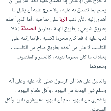
لا حرج على الإنسان إذا تصدق عليه أحد المرابين أن
يحج بما تصدق به عليه ، ولا حرج عليه أن يقبل ما
أهدى إليه ، لأن ذنب
الربا
على صاحبه . أما الذي أخذه
بطريق شرعي : بطريق الهبة ، بطريق
الصدقة
( فلا
ذنب عليه )، فما كان محرما لكسبه ، فإنما إثمه على
الكاسب لا على من أخذه بطريق مباح من الكاسب ،
بخلاف ما كان محرما لعينه ، كالخمر والمغصوب
ونحوهما.
والدليل على هذا أن الرسول صلى الله عليه وعلى آله
وسلم قبل الهدية من اليهود ، وأكل طعام اليهود ،
واشترى من اليهود ، مع أن اليهود معروفون بالربا وأكل
السحت .