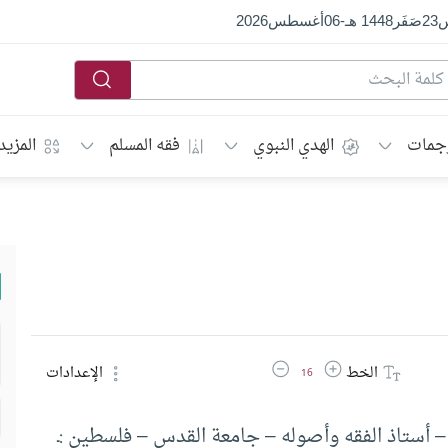
س
23
صَفَر
1448 هـ
-
06
أغسطس
2026
جمات
الهدي النبوي
فقه المسلم
المزيد
زيادة حجم الخط
تقليل حجم الخط
الخط
الإعدادات
16
 أستاذ الفقه وأصوله – جامعة القدس – فلسطين :ـ