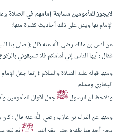
لايجوز للمأمومين مسابقة إمامهم في الصلاة
وعلي
الإمام بها ويدل على ذلك أحاديث كثيرة منها:
عن أنس بن مالك رضي الله عنه قال :( صلى بنا الن
فقال : أيها الناس إني أمامكم فلا تسبقوني بالركوع 
ومنها قوله عليه الصلاة والسلام :( إنما جعل الإمام 
البخاري ومسلم .
ﷺ
ونلاحظ أن الرسول
جعل أقوال المأمومين وأفع
ومنها عن البراء بن عازب رضي الله عنه قال : كان 
ﷺ
يحن أحد منا ظهره حتى يقع النبي
ثم نقع سجو