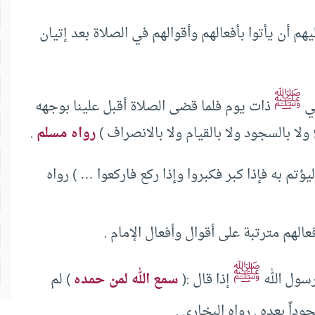
هم أن يأتوا بأفعالهم وأقوالهم في الصلاة بعد إتيان
ﷺ
بي
ذات يوم فلما قضى الصلاة أقبل علينا بوجهه
ولا بالسجود ولا بالقيام ولا بالانصراف )
رواه مسلم
.
ليؤتم به فإذا كبر فكبروا وإذا ركع فاركعوا … ) رواه
الهم مترتبة على أقوال وأفعال الإمام .
ﷺ
رسول الله
إذا قال :(
سمع الله لمن حمده
) لم
داً بعده . رواه البخاري .