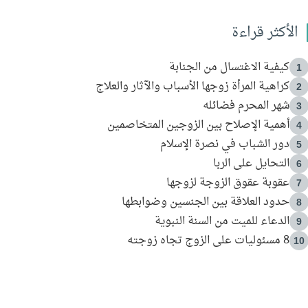
الأكثر قراءة
كيفية الاغتسال من الجنابة
1
كراهية المرأة زوجها الأسباب والآثار والعلاج
2
شهر المحرم فضائله
3
أهمية الإصلاح بين الزوجين المتخاصمين
4
دور الشباب في نصرة الإسلام
5
التحايل على الربا
6
عقوبة عقوق الزوجة لزوجها
7
حدود العلاقة بين الجنسين وضوابطها
8
الدعاء للميت من السنة النبوية
9
8 مسئوليات على الزوج تجاه زوجته
10