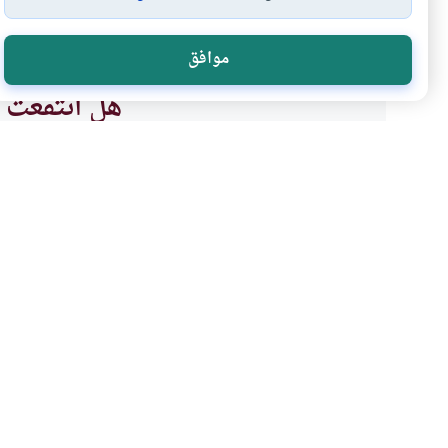
اتباع المأموم للإمام
الإمام والمأموم
أحكام الصلاة
أح
#
#
#
#
موافق
هل انتفعت ب
نعم
موضوعات ذات صلة
العبادات
الطهارة و الصلاة
حكم الفاتحة والجهر للمس
هل المسبوق الذي يدخل الصلاة وا