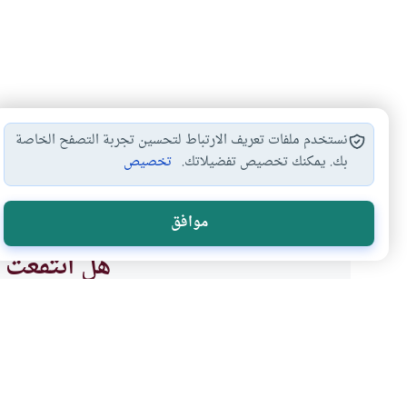
نستخدم ملفات تعريف الارتباط لتحسين تجربة التصفح الخاصة
بك. يمكنك تخصيص تفضيلاتك.
تخصيص
ضرر السجائر
حمل المصلي علبة…
لا ضرر ولا…
بيع 
#
#
#
#
موافق
هل انتفعت ب
نعم