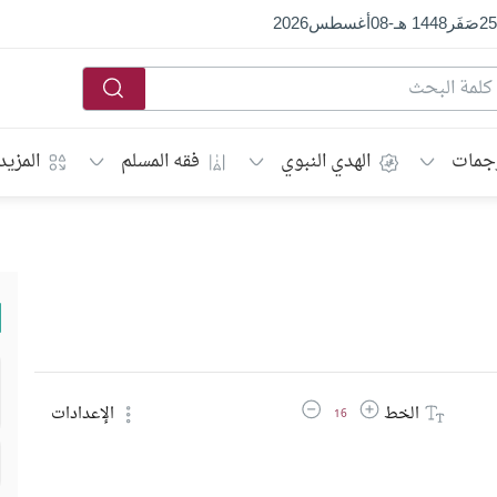
25
صَفَر
1448 هـ
-
08
أغسطس
2026
جمات
الهدي النبوي
فقه المسلم
المزيد
زيادة حجم الخط
تقليل حجم الخط
الخط
الإعدادات
16