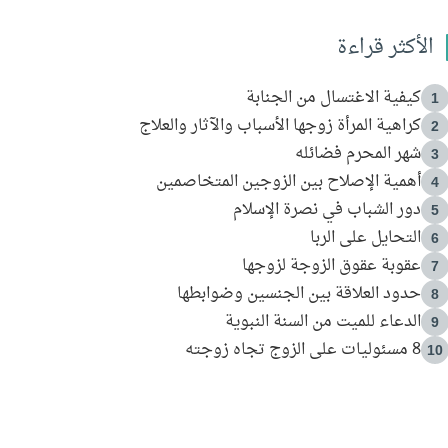
الأكثر قراءة
كيفية الاغتسال من الجنابة
1
كراهية المرأة زوجها الأسباب والآثار والعلاج
2
شهر المحرم فضائله
3
أهمية الإصلاح بين الزوجين المتخاصمين
4
دور الشباب في نصرة الإسلام
5
التحايل على الربا
6
عقوبة عقوق الزوجة لزوجها
7
حدود العلاقة بين الجنسين وضوابطها
8
الدعاء للميت من السنة النبوية
9
8 مسئوليات على الزوج تجاه زوجته
10