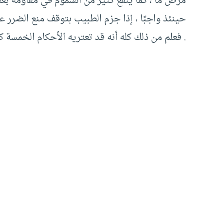
مرض ما ، كما ينفع كثير من السموم في مقاومة بعض
حينئذ واجبًا ، إذا جزم الطبيب بتوقف منع الضرر على
. فعلم من ذلك كله أنه قد تعتريه الأحكام الخمسة كم