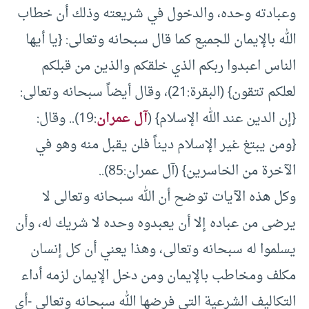
وعبادته وحده، والدخول في شريعته وذلك أن خطاب
الله بالإيمان للجميع كما قال سبحانه وتعالى: {يا أيها
الناس اعبدوا ربكم الذي خلقكم والذين من قبلكم
لعلكم تتقون} (البقرة:21)، وقال أيضاً سبحانه وتعالى:
{إن الدين عند الله الإسلام} (
آل عمران
:19).. وقال:
{ومن يبتغ غير الإسلام ديناً فلن يقبل منه وهو في
الآخرة من الخاسرين} (آل عمران:85)..
وكل هذه الآيات توضح أن الله سبحانه وتعالى لا
يرضى من عباده إلا أن يعبدوه وحده لا شريك له، وأن
يسلموا له سبحانه وتعالى، وهذا يعني أن كل إنسان
مكلف ومخاطب بالإيمان ومن دخل الإيمان لزمه أداء
التكاليف الشرعية التي فرضها الله سبحانه وتعالى -أي