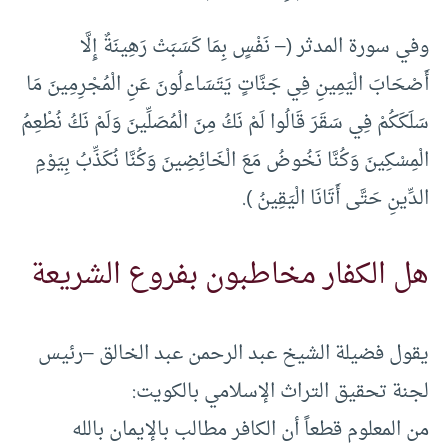
وفي سورة المدثر (– نَفْسٍ بِمَا كَسَبَتْ رَهِينَةٌ إِلَّا
أَصْحَابَ الْيَمِينِ فِي جَنَّاتٍ يَتَسَاءلُونَ عَنِ الْمُجْرِمِينَ مَا
سَلَكَكُمْ فِي سَقَرَ قَالُوا لَمْ نَكُ مِنَ الْمُصَلِّينَ وَلَمْ نَكُ نُطْعِمُ
الْمِسْكِينَ وَكُنَّا نَخُوضُ مَعَ الْخَائِضِينَ وَكُنَّا نُكَذِّبُ بِيَوْمِ
الدِّينِ حَتَّى أَتَانَا الْيَقِينُ ).
هل الكفار مخاطبون بفروع الشريعة
يقول فضيلة الشيخ عبد الرحمن عبد الخالق –رئيس
لجنة تحقيق التراث الإسلامي بالكويت:
من المعلوم قطعاً أن الكافر مطالب بالإيمان بالله