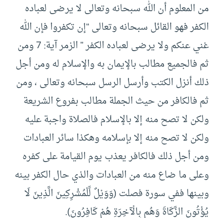
من المعلوم أن الله سبحانه وتعالى لا يرضى لعباده
الكفر فهو القائل سبحانه وتعالى “إن تكفروا فإن الله
غني عنكم ولا يرضى لعباده الكفر ” الزمر آية: 7 ومن
ثم فالجميع مطالب بالإيمان به والإسلام له ومن أجل
ذلك أنزل الكتب وأرسل الرسل سبحانه وتعالى ، ومن
ثم فالكافر من حيث الجملة مطالب بفروع الشريعة
ولكن لا تصح منه إلا بالإسلام فالصلاة واجبة عليه
ولكن لا تصح منه إلا بإسلامه وهكذا سائر العبادات
ومن أجل ذلك فالكافر يعذب يوم القيامة على كفره
وعلى ما ضاع منه من العبادات والذي حال الكفر بينه
وبينها ففي سورة فصلت (وَوَيْلٌ لِّلْمُشْرِكِينَ الَّذِينَ لَا
يُؤْتُونَ الزَّكَاةَ وَهُم بِالْآخِرَةِ هُمْ كَافِرُونَ).