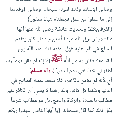
وتعالى الإسلام وذلك لقوله سبحانه وتعالى: {وقدمنا
إلى ما عملوا من عمل فجعلناه هباءً منثوراً}
(الفرقان:23) ولحديث عائشة رضي الله عنها أنها
قالت: يا رسول الله عبد الله بن جدعان كان يطعم
الحاج في الجاهلية فهل ينفعه ذلك عند الله يوم
ﷺ
القيامة؟ فقال رسول الله
: [لا إنه لم يقل يوماً رب
اغفر لي خطيئتي يوم الدين] (
رواه مسلم
).
أي لأنه لم يؤمن بالآخـرة فلا ينفعه عمله الصالح في
الدنيا وهكذا كل كافر، ولكن هذا لا يعني أن الكافر غير
مطالب بالصلاة والزكاة والحج، بل هو مطالب شرعاً
بكل ذلك كما قال سبحانه: {يا أيها الناس اعبدوا ربكم