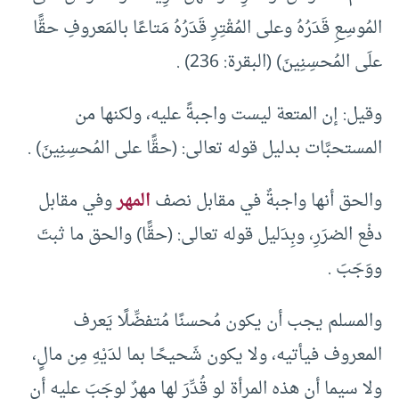
المُوسِعِ قَدَرُهُ وعلى المُقْتِرِ قَدَرُهُ مَتاعًا بالمَعروفِ حقًّا
علَى المُحسِنِينَ) (البقرة: 236) .
وقيل: إن المتعة ليست واجبةً عليه، ولكنها من
المستحبَّات بدليل قوله تعالى: (حقًّا على المُحسِنِينَ) .
والحق أنها واجبةٌ في مقابل نصف
المهر
وفي مقابل
دفْع الضرَرِ، وبِدَليل قوله تعالى: (حقًّا) والحق ما ثبتَ
ووَجَبَ .
والمسلم يجب أن يكون مُحسنًا مُتفضِّلًا يَعرف
المعروف فيأتيه، ولا يكون شَحيحًا بما لدَيْهِ مِن مالٍ،
ولا سيما أن هذه المرأة لو قُدِّرَ لها مهرٌ لوجَبَ عليه أن