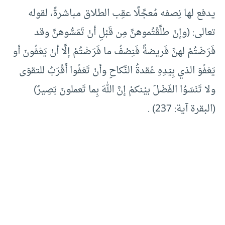
يدفع لها نِصفه مُعجَّلًا عقِب الطلاق مباشرةً، لقوله
تعالى: (وإنْ طلَّقْتُموهنَّ مِن قَبْلِ أنْ تَمَسُّوهنَّ وقد
فَرَضْتُمْ لهنَّ فَريضةً فَنِصْفُ ما فَرَضْتُمْ إلَّا أنْ يَعْفُونَ أو
يَعْفُوَ الذي بِيَدِهِ عُقدةُ النِّكاحِ وأنْ تَعْفُوا أَقْرَبُ للتقوَى
ولا تَنْسَوُا الفَضْلَ بيْنكمْ إنَّ اللهَ بِما تَعملونَ بَصِيرٌ)
(البقرة آية: 237) .