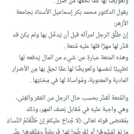
وتعويضًا لها عما لحقها من ضرر .
يقول الدكتور محمد بكر إسماعيل الأستاذ بجامعة
الأزهر:
إنْ طلَّق الرجل امرأتَه قبل أن يَدخُل بها ولم يكنْ قد
قدَّر لها مهرًا فلها عليه مُتعة .
وهذه المتعة عبارة عن: شيء من المال يَدفعه لها
تطيِيبًا لنفسها وتَعويضًا لها عمَّا لحِقَ بها مِن الأضرار
المادية والمعنوية، ومُواساة لها في مِحْنَتِها .
والمُتعة تُقدَّر بحسب حال الرجل من الفقر والغِنَى،
وهي واجبة عليه في مُقابل نِصف المهر، وذلك
بمُقتضى قوله تعالى: (لا جُناحَ عليكمْ إنْ طَلَّقْتُمُ النِّساءَ
ما لمْ تَمَسُّوهُنَّ أو تَفْرِضُوا لهنَّ فَرِيضَةً ومَتِّعُوهنَّ علَى