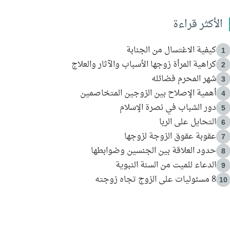
الأكثر قراءة
كيفية الاغتسال من الجنابة
1
كراهية المرأة زوجها الأسباب والآثار والعلاج
2
شهر المحرم فضائله
3
أهمية الإصلاح بين الزوجين المتخاصمين
4
دور الشباب في نصرة الإسلام
5
التحايل على الربا
6
عقوبة عقوق الزوجة لزوجها
7
حدود العلاقة بين الجنسين وضوابطها
8
الدعاء للميت من السنة النبوية
9
8 مسئوليات على الزوج تجاه زوجته
10