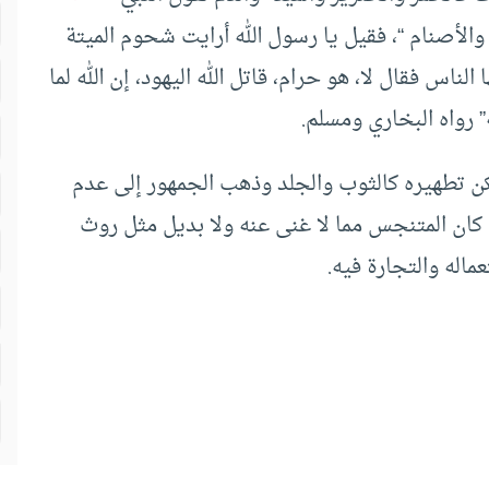
والأصنام “، فقيل يا رسول الله أرايت شحوم الميتة
لناس فقال لا، هو حرام، قاتل الله اليهود، إن الله لما
” رواه البخاري ومسلم.
كن تطهيره كالثوب والجلد وذهب الجمهور إلى عدم
ا كان المتنجس مما لا غنى عنه ولا بديل مثل روث
اله والتجارة فيه.