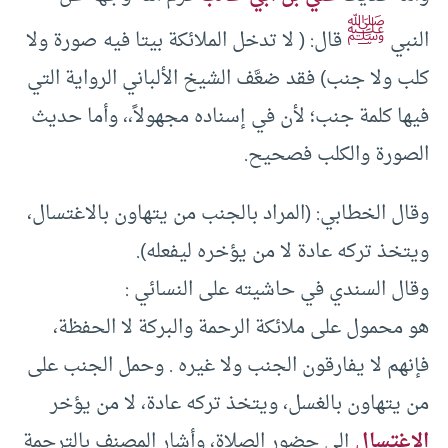
ﷺ
النبي
قال: ( لا تدخل الملائكة بيتا فيه صورة ولا
كلب ولا جنب) فقد ضعَّف الشيخ الألباني الرواية التي
فيها كلمة جنب؛ لأن في إسناده مجهولاً،، وأما حديث
الصورة والكلب فصحيح.
وقال الخطابي: (المراد بالجنب من يتهاون بالاغتسال،
ويتخذ تركه عادة لا من يؤخره ليفعله).
وقال السندي في حاشيته على النسائي :
هو محمول على ملائكة الرحمة والبركة لا الحفظة،
فإنهم لا يفارقون الجنب ولا غيره . وحمل الجنب على
من يتهاون بالغسل، ويتخذ تركه عادة، لا من يؤخر
الاغتسال
إلى حضور الصلاة، وأشار المصنف بالترجمة