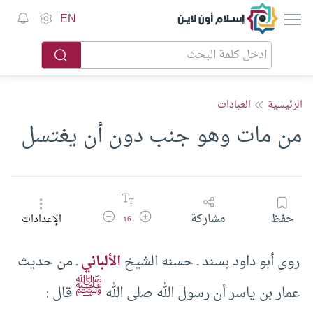
إسلام أون لاين
EN
الرئيسية
العبادات
من مات وهو جنب دون أن يغتسل
زيادة حجم الخط
تقليل حجم الخط
حفظ
مشاركة
الإعدادات
16
روى أبو داود بسند ـ حسنه الشيخ
الألباني
ـ من حديث
ﷺ
عمار بن ياسر أن رسول الله صلى الله
قال :