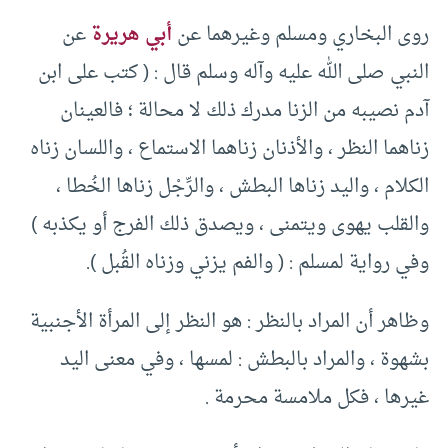
روى البخاري ومسلم وغيرهما عن
أبي هريرة
عن
النبي صلى الله عليه وآله وسلم قال : ( كتب على ابن
آدم نصيبه من الزنا مدرك ذلك لا محالة ؛ فالعينان
زناهما النظر ، والأذنان زناهما الاستماع ، واللسان زناه
الكلام ، واليد زناها البطش ، والرِّجْل زناها الخُطا ،
والقلب يهوى ويتمنى ، ويصدق ذلك الفرج أو يكذبه )
وفي رواية لمسلم : ( والفم يزني وزناه القُبل ).
وظاهر أن المراد بالنظر : هو النظر إلى المرأة الأجنبية
بشهوة ، والمراد بالبطش : لمسها ، وفي معنى اليد
غيرها ، فكل ملامسة محرمة .