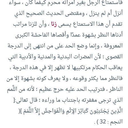
فاستمتاع الرجل بغير امرأته محرم كيفما كان ، سواء
أنزل أم لم ينزل ، ومقتضى الحديث الصحيح الذي
تقدم أن هذا الاستمتاع يسمى
زنا
، وأن للزنا مراتب
أدناها النظر بشهوة عمدًا وأقصاها الفاحشة الكبرى
المعروفة ، وإنما وضع الحد على من انتهى إلى الدرجة
القصوى ؛ لأن المضرات البدنية والمدنية والأدبية التي
يعاقب الحكام مرتكبيها لا تظهر إلا في هذه الدرجة ،
فالنظر مما يكثر وقوعه ، ولا يعرف كونه بشهوة إلا من
الناظر ، فترتيب الحد عليه حرج عظيم ؛ لأنه من اللَّمم
الذي ترجى مغفرته باجتناب ما وراءه ؛ قال تعالى:[
الَّذِينَ يَجْتَنِبُونَ كَبَائِرَ الإِثْمِ وَالْفَوَاحِشَ إِلاَّ اللَّمَمَ ](
النجم : 32 ) .