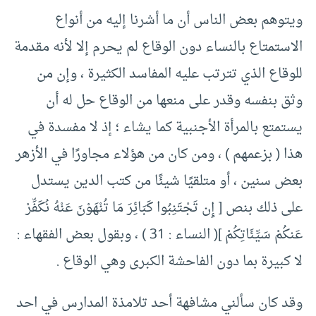
ويتوهم بعض الناس أن ما أشرنا إليه من أنواع
الاستمتاع بالنساء دون الوقاع لم يحرم إلا لأنه مقدمة
للوقاع الذي تترتب عليه المفاسد الكثيرة ، وإن من
وثق بنفسه وقدر على منعها من الوقاع حل له أن
يستمتع بالمرأة الأجنبية كما يشاء ؛ إذ لا مفسدة في
هذا ( بزعمهم ) ، ومن كان من هؤلاء مجاورًا في الأزهر
بعض سنين ، أو متلقيًا شيئًا من كتب الدين يستدل
على ذلك بنص [ إِن تَجْتَنِبُوا كَبَائِرَ مَا تُنْهَوْنَ عَنْهُ نُكَفِّرْ
عَنكُمْ سَيِّئَاتِكُمْ ]( النساء : 31 ) ، وبقول بعض الفقهاء :
لا كبيرة بما دون الفاحشة الكبرى وهي الوقاع .
وقد كان سألني مشافهة أحد تلامذة المدارس في احد