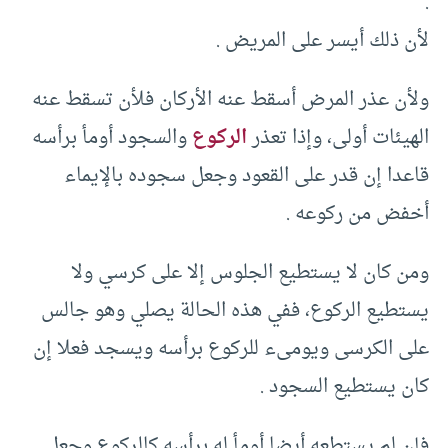
.‏
لأن ذلك أيسر على المريض .‏
ولأن عذر المرض أسقط عنه الأركان فلأن تسقط عنه
الهيئات أولى، وإذا تعذر
الركوع
والسجود أومأ برأسه
قاعدا إن قدر على القعود وجعل سجوده بالإيماء
أخفض من ركوعه .‏
ومن كان لا يستطيع الجلوس إلا على كرسي ولا
يستطيع الركوع، ففي هذه الحالة يصلي وهو جالس
على الكرسى ويومىء للركوع برأسه ويسجد فعلا إن
كان يستطيع السجود .‏
فإن لم يستطعه أيضا أومأ له برأسه كالركوع وجعل