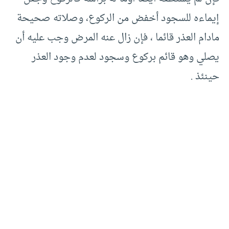
إيماءه للسجود أخفض من الركوع، وصلاته صحيحة
مادام العذر قائما ، فإن زال عنه المرض وجب عليه أن
يصلي وهو قائم بركوع وسجود لعدم وجود العذر
حينئذ .‏