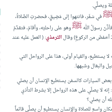
ة ويصلِّي.
في سَفَر، فانتهوا إلى مَضِيقٍ، فحضرتِ الصَّلاةُ،
ﷺ
 فأذَّنَ رسولُ الله
وهو على راحلتِه، وأقامَ، فتقدَّمَ
ودَ أخفضَ من الركوعِ) وقال
الترمذي
: ( العمل عليه عند
ا يستطيع، والقيام أولى، هذا على الرواحل التي
خيل والبغال وشبهها.
 وبعض السيارات كالسفن يستطيع الإِنسان أن يصلي
ال: إنه لا يصلّي على هذه الرواحل إلا بشرط التأذي
فله أن يصلي؟
كان واسع للصلاة والإِنسان يستطيع أن يصلِّي قائماً