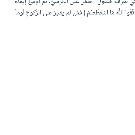
ي نعرفُ، فنقول: اجلسْ على الكرسيِّ، ثم أومئْ إيماءً
ا اللَّهَ مَا اسْتَطَعْتُمْ } فمَن لم يقدِرْ على الرُّكوعِ أومأ