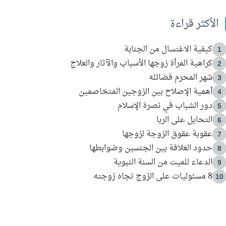
الأكثر قراءة
كيفية الاغتسال من الجنابة
1
كراهية المرأة زوجها الأسباب والآثار والعلاج
2
شهر المحرم فضائله
3
أهمية الإصلاح بين الزوجين المتخاصمين
4
دور الشباب في نصرة الإسلام
5
التحايل على الربا
6
عقوبة عقوق الزوجة لزوجها
7
حدود العلاقة بين الجنسين وضوابطها
8
الدعاء للميت من السنة النبوية
9
8 مسئوليات على الزوج تجاه زوجته
10