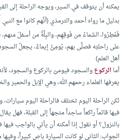
يمكنه أن يتوقف في السير، ويوجه الراحلة إلى القبل
ﷺ
بدليل ما رواه أحمد والترمذي (أنَّهم كانوا مع النبي
فَمُطِرُوا، السَّماءُ من فَوقِهِم، والبِلَّةُ من أسفلَ منهم،
على راحلتِه فصلَّى بهم، يُومِئُ إيماءً، يجعلُ السج
أهل العلم)
أما
الركوع
والسجود فيومئ بالركوع والسجود، لأنه ل
يعرفها العلماء رحمهم الله، وهي الإِبل والحمير وال
لكن الراحلة اليوم تختلف فالراحلة اليوم سيارات،
فيها قائماً راكعاً ساجداً متجهاً إلى القبلة، فهل يق
بالنزول؟ أو نقول إذا أمكنه أن يأتي بالواجب فيها 
الجواب: الثاني لو كانت السيارة باص كبيراً، وفيها م