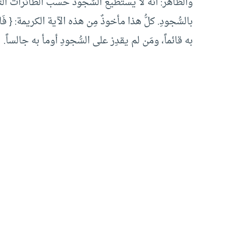
والظاهر: أنه لا يستطيع السُّجودَ حسب الطائرات الت
بالسُّجودِ. كلُّ هذا مأخوذٌ مِن هذه الآية الكريمة: { فَاتَّقُو
به قائماً، ومَن لم يقدِرْ على السُّجودِ أومأ به جالساً.