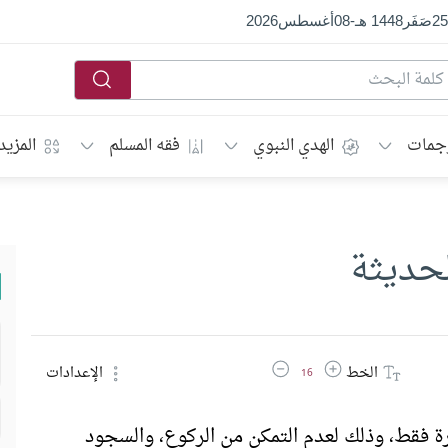
25
صَفَر
1448 هـ
-
08
أغسطس
2026
جمات
الهدي النبوي
فقه المسلم
المزيد
لحديثة
زيادة حجم الخط
تقليل حجم الخط
الخط
الإعدادات
16
رة فقط، وذلك لعدم التمكن من الركوع، والسجود