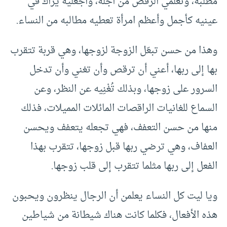
مطلبه، وتعلمي الرقص من أجله، واجعليه يراك في
عينيه كأجمل وأعظم امرأة تعطيه مطالبه من النساء.
وهذا من حسن تبعّل الزوجة لزوجها، وهي قربة تتقرب
بها إلى ربها، أعني أن ترقص وأن تغني وأن تدخل
السرور على زوجها، وبذلك تُغْنِيه عن النظر، وعن
السماع للغانيات الراقصات المائلات المميلات، فذلك
منها من حسن التعفف، فهي تجعله يتعفف ويحسن
العفاف، وهي ترضي ربها قبل زوجها، تتقرب بهذا
الفعل إلى ربها مثلما تتقرب إلى قلب زوجها.
ويا ليت كل النساء يعلمن أن الرجال ينظرون ويحبون
هذه الأفعال، فكلما كانت هناك شيطانة من شياطين