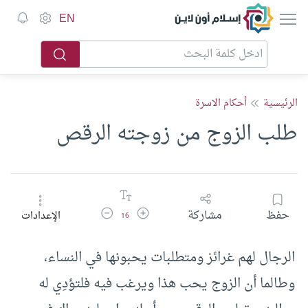
إسلام أون لاين
EN
الرئيسية
أحكام الاسرة
طلب الزوج من زوجته الرقص
زيادة حجم الخط
تقليل حجم الخط
حفظ
مشاركة
الإعدادات
16
الرجال لهم غرائز ومتطلبات يحبونها في النساء،
وطالما أن الزوج يحب هذا ويرغب فيه فلتؤدِي له