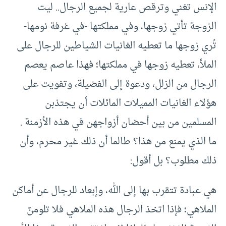
الإنس تغني وترقص عارية لجميع الرجال.. ليت
الزوجة تأتي زوجها، وفي مملكتها -في غرفة نومها-
تُري زوجها ما تعطيه الغانيات الشياطين للرجال على
الملأ، تعطيه زوجها في مملكتها؛ فهذا عاصم يعصم
الرجال من الزلل، ودعوة إلى الفضيلة، وتفويت على
هؤلاء الغانيات المميلات المائلات أن يجتذبن
المسلمين من بين أحضان أزواجهن في هذه الأزمنة .
ما الذي يمنع من هذا؟ طالما أن ذلك غير محرم، وأن
ذلك مطلوب؟ بل أقول:
هي عبادة تتقرب بها إلى الله، وإبعاد للرجال عن أماكن
الملاهي؛ فإذا اتخذ الرجال هذه الملاهي فلا تلومنّ