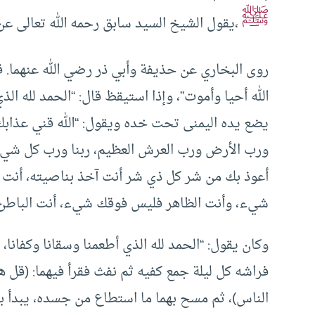
ﷺ
،يقول الشيخ السيد سابق رحمه الله تعالى عن أ
روى البخاري عن حذيفة وأبي ذر رضي الله عنهما. قا
الله أحيا وأموت”، وإذا استيقظ قال: “الحمد لله الذي
يضع يده اليمنى تحت خده ويقول: “الله قني عذابك ي
ورب الأرض ورب العرش العظيم، ربنا ورب كل شيء، 
أعوذ بك من شر كل ذي شر أنت آخذ بناصيته، أنت 
شيء، وأنت الظاهر فليس فوقك شيء، أنت الباطن ف
وكان يقول: “الحمد لله الذي أطعمنا وسقانا وكفانا، 
فراشه كل ليلة جمع كفيه ثم نفث فقرأ فيهما: (قل هو
الناس)، ثم مسح بهما ما استطاع من جسده، يبدأ ب