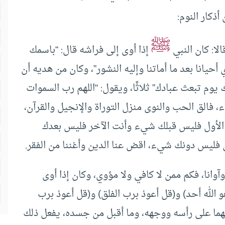
ذكار النوم:
ﷺ
لا: كان النبي
إذا أوى إلى فراشه قال: “باسمك
 أحيانا بعد ما أماتنا وإليه النشور”، وكان من هديه أن
وم تبعث عبادك” ثلاثًا، ويقول: “اللهم رب السموات
فالق الحب والنوى منزل التوراة والإنجيل والقرآن،
الأول فليس قبلك شيء وأنت الآخر فليس بعدك
ليس دونك شيء، اقض عنا الدين وأغننا من الفقر.
وآوانا، فكم ممن لا كافي ولا مؤوي، وكان إذا أوى
 الله أحد) و(قل أعوذ برب الفلق) و(قل أعوذ برب
هما على رأسه ووجهه، وما أقبل من جسده، يفعل ذلك