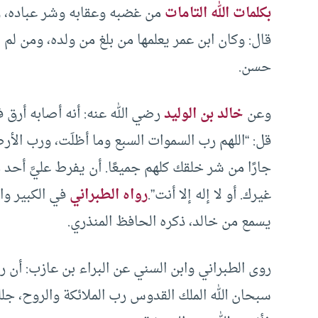
بكلمات الله التامات
من غضبه وعقابه وشر عباده، و
قال: وكان ابن عمر يعلمها من بلغ من ولده، ومن لم
حسن.
وعن
خالد بن الوليد
رضي الله عنه: أنه أصابه أرق 
قل: “اللهم رب السموات السبع وما أظلَت، ورب الأ
جارًا من شر خلقك كلهم جميعًا. أن يفرط عليَّ أحد م
غيرك. أو لا إله إلا أنت”.
رواه الطبراني
في الكبير وا
يسمع من خالد، ذكره الحافظ المنذري.
روى الطبراني وابن السني عن البراء بن عازب: أن ر
سبحان الله الملك القدوس رب الملائكة والروح، جل