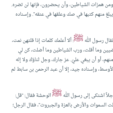
من همزات الشياطين، وأن يحضرون، فإنها لن تضره.
 يبلغ منهم كتبها في صك وعلقها في عنقه”. وإسناده
ﷺ
فقال رسول الله
: ألا أعلمك كلمات إذا قلتهن نمت،
رضيين وما أقلت، ورب الشياطين وما أضلت، كن لي
نهم، أو أن يبغي عليّ. عز جارك، وجل ثناؤك ولا إله
لأوسط، وإسناده جيد، إلا أن عبد الرحمن بن سابط لم
ﷺ
جلاً اشتكى إلى رسول الله
الوحشة فقال: “قل:
لت السموات والأرض بالعزة والجبروت”، فقال الرجل؛