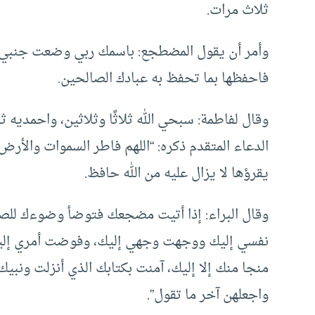
ثلاث مرات.
وأمر أن يقول المضطجع: باسمك ربي وضعت جنبي، و
فاحفظها بما تحفظ به عبادك الصالحين.
وقال لفاطمة: سبحي الله ثلاثًا وثلاثين، واحمديه ثلا
الدعاء المتقدم ذكره: “اللهم فاطر السموات والأرض.
يقرؤها لا يزال عليه من الله حافظ.
وقال البراء: إذا أتيت مضجعك فتوضأ وضوءك للصل
نفسي إليك ووجهت وجهي إليك، وفوضت أمري إليك، 
منجا منك إلا إليك، آمنت بكتابك الذي أنزلت ونبي
واجعلهن آخر ما تقول”.