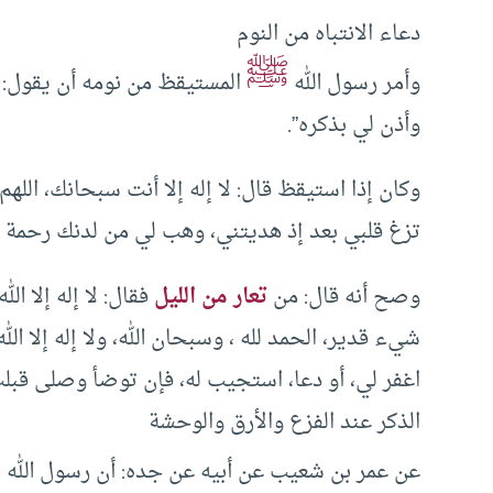
دعاء الانتباه من النوم
ﷺ
وأمر رسول الله
المستيقظ من نومه أن يقول: 
وأذن لي بذكره”.
وكان إذا استيقظ قال: لا إله إلا أنت سبحانك، اللهم
تزغ قلبي بعد إذ هديتني، وهب لي من لدنك رحمة إ
وصح أنه قال: من
تعار من الليل
فقال: لا إله إلا ال
شيء قدير، الحمد لله ، وسبحان الله، ولا إله إلا الله، 
اغفر لي، أو دعا، استجيب له، فإن توضأ وصلى قبل
الذكر عند الفزع والأرق والوحشة
ﷺ
عن عمر بن شعيب عن أبيه عن جده: أن رسول الله