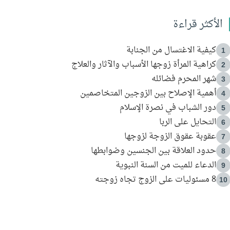
الأكثر قراءة
كيفية الاغتسال من الجنابة
1
كراهية المرأة زوجها الأسباب والآثار والعلاج
2
شهر المحرم فضائله
3
أهمية الإصلاح بين الزوجين المتخاصمين
4
دور الشباب في نصرة الإسلام
5
التحايل على الربا
6
عقوبة عقوق الزوجة لزوجها
7
حدود العلاقة بين الجنسين وضوابطها
8
الدعاء للميت من السنة النبوية
9
8 مسئوليات على الزوج تجاه زوجته
10