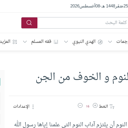
25
صَفَر
1448 هـ
-
08
أغسطس
2026
جمات
الهدي النبوي
فقه المسلم
المزيد
لنوم و الخوف من الجن
زيادة حجم الخط
تقليل حجم الخط
الخط
الإعدادات
16
نوم أن يلتزم آداب النوم التي علمنا إياها رسول الله