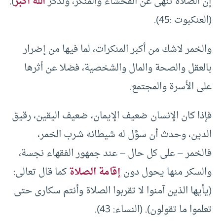
إن الصلاة تنهى عن الفحشاء والمنكر، ولذكر
الله أكبر
).
(العنكبوت :45).
والخمر لاشك من أكبر المنكرات، لما فيها من إضرار
بالعقل والصحة والمال والشخصية، فضلا عن أثرها
على الأسرة والمجتمع.
فإذا كان الإنسان ضعيف الإيمان، ضعيف اليقين، رقيق
الدين، وحدث أن سوَّل له شيطانه شرب الخمر،
فالخمر – على كل حال – عند جمهور الفقهاء نجسة،
والسكر منها يحول دون
إقامة الصلاة
كما قال تعالى:
(يأيها الذين آمنوا لا تقربوا الصلاة وأنتم سكارى حتى
تعلموا ما تقولون). (النساء: 43).