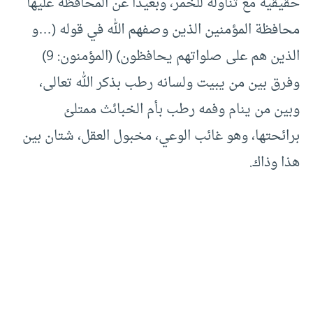
حقيقية مع تناوله للخمر، وبعيدًا عن المحافظة عليها
محافظة المؤمنين الذين وصفهم الله في قوله (…و
الذين هم على صلواتهم يحافظون) (المؤمنون: 9)
وفرق بين من يبيت ولسانه رطب بذكر الله تعالى،
وبين من ينام وفمه رطب بأم الخبائث ممتلئ
برائحتها، وهو غائب الوعي، مخبول العقل، شتان بين
هذا وذاك.