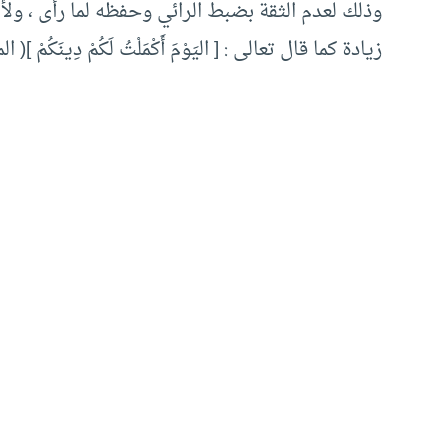
وذلك لعدم الثقة بضبط الرائي وحفظه لما رأى ، ول
زيادة كما قال تعالى : [ اليَوْمَ أَكْمَلْتُ لَكُمْ دِينَكُمْ ]( المائ