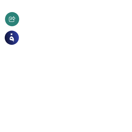
 والحسد
العقيدة
لرؤى في آخر الزمان