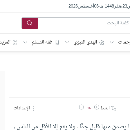
س
23
صَفَر
1448 هـ
-
06
أغسطس
2026
جمات
الهدي النبوي
فقه المسلم
المزيد
زيادة حجم الخط
تقليل حجم الخط
الخط
الإعدادات
16
يصدق منها قليل جدًّا ، ولا يقع إلا للأقل من الناس ,