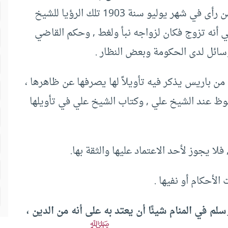
وهو لا يُعلم إلا بعد ظهور تأويله بالفعل , كما وقع لمن رأى في شهر يوليو سنة 1903 تلك الرؤيا للشيخ
 أنه تزوج فكان لزواجه نبأ ولغط , وحكم القاضي
سائل لدى الحكومة وبعض النظار .
باريس يذكر فيه تأويلاً لها يصرفها عن ظاهرها ،
فوظ عند الشيخ علي , وكتاب الشيخ علي في تأويلها
 فلا يجوز لأحد الاعتماد عليها والثقة بها.
 الأحكام أو نفيها .
لم في المنام شيئًا أن يعتد به على أنه من الدين ،