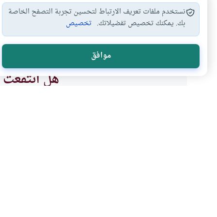
نستخدم ملفات تعريف الارتباط لتحسين تجربة التصفح الخاصة
بك. يمكنك تخصيص تفضيلاتك.
تخصيص
هدي الرسول في…
الرؤيا علم له…
التمييز بين الرؤيا…
#
#
#
موافق
هل انتفعت ب
نعم
موضوعات ذات صلة
أحكام الاسرة
مع الرسول ﷺ
أساليب التربية النبوية