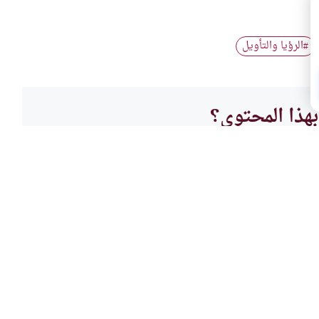
الرؤيا والتأويل
#
هذا المحتوى؟
لا
الرؤى
صدق ا