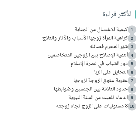
الأكثر قراءة
كيفية الاغتسال من الجنابة
1
كراهية المرأة زوجها الأسباب والآثار والعلاج
2
شهر المحرم فضائله
3
أهمية الإصلاح بين الزوجين المتخاصمين
4
دور الشباب في نصرة الإسلام
5
التحايل على الربا
6
عقوبة عقوق الزوجة لزوجها
7
حدود العلاقة بين الجنسين وضوابطها
8
الدعاء للميت من السنة النبوية
9
8 مسئوليات على الزوج تجاه زوجته
10