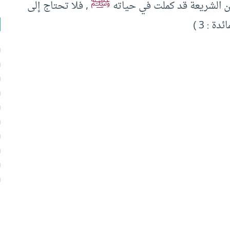
ﷺ
أن الشريعة قد كملت في حياته
, فلا تحتاج إلى
دة : 3 )