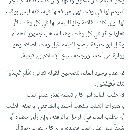
يجز التيمم قبل دخول وقتها، وإن كانت نافلة لم يجز
التيمم لها في وقت نهي عن فعلها فيه، لأنه ليس بوقت
لها، وإن كانت فائتة جاز التيمم لها في كل وقت، لأن
فعلها جائز في كل وقت، وهذا مذهب جمهور العلماء.
وقال أبو حنيفة: يصح التيمم قبل وقت الصلاة وهو
رواية عن أحمد ورجحه شيخ الإسلام بن تيمية.
2-
عدم وجود الماء، للصحيح لقوله تعالى: (فَلَمْ تَجِدُوا
مَاءً فَتَيَمَّمُوا).
3-
طلب الماء: لمن كان تيممه لعذر عدم الماء،
واشتراط الطلب مذهب أحمد والشافعي، وصفة الطلب
أن يطلب الماء في الرحل والرفقة، وإن رأى خضرة أو
شيئاً يدل على الماء قصده، وإن كان بقرب ربوة أو