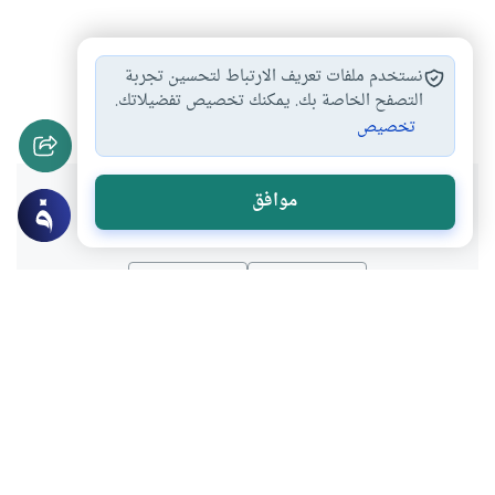
أحكام الطلاق والعدة
من شروط العدة
#
#
نستخدم ملفات تعريف الارتباط لتحسين تجربة
عدة المتوفى عنها…
التصفح الخاصة بك. يمكنك تخصيص تفضيلاتك.
#
تخصيص
هل انتفعت بهذا المحتوى؟
موافق
نعم
لا
موضوعات ذات صلة
أحكام الاسرة
الطلاق وطرق النكاح والعدة