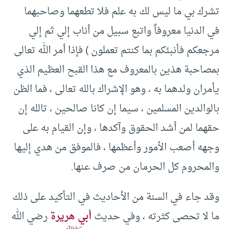
تشرك بي ما ليس لك به علم فلا تطعهما وصاحبهما
في الدنيا معروفاً واتبع سبيل من أناب إلي ثم إلي
مرجعكم فأنبئكم بما كنتم تعملون ) فإذا أمر الله تعالى
بمصاحبة هذين بالمعروف مع هذا القبح العظيم الذي
يأمران ولدهما به ، وهو الإشراك بالله تعالى ، فما الظن
بالوالدين المسلمين ، سيما إن كانا صالحين ، تالله إن
حقهما لمن أشد الحقوق وآكدها ، وإن القيام به على
وجهه أصعب الأمور وأعظمها ، فالموفق من هدي إليها
والمحروم كل الحرمان من صرف عنها.
وقد جاء في السنة من الأحاديث في التأكيد على ذلك
ما لا تحصى كثرته ، وفي حديث
أبي هريرة
رضي الله