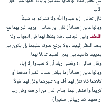
في بعض هذه الوصايا للتذكير بزيادة حقها على حق
الأب .
قال تعالى : ( واعبدوا الله ولا تشركوا به شيئاً
وبالوالدين إحساناً ) قال ابن عباس : يريد البر بهما مع
اللطف
ولين الجانب ، فلا يغلظ لهما في الجواب ولا
يحد النظر إليهما ، ولا يرفع صوته عليهما بل يكون بين
يديهما كالعبد بين يدي السيد تذللاً لهما.
وقال تعالى : ( وقضى ربك أن لا تعبدوا إلا إياه
وبالوالدين إحساناً إما يبلغن عندك الكبر أحدهما أو
كلاهما فلا تقل لهما أف ولا تنهرهما وقل لهما قولاً
كريماً واخفض لهما جناح الذل من الرحمة وقل رب
ارحمهما كما ربياني صغيراً ).