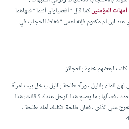
أمهات المؤمنين
كما قال ” أفعمياوان أنتما ” فنهاهما
 عند ابن أم مكتوم فإنه أعمى ” فغلظ الحجاب في
 كانت لبعضهم خلوة بالعجائز.
لهن الماء بالليل ، ورآه طلحة بالليل يدخل بيت امرأة
دة ، فسألها : ما يصنع هذا الرجل عندك ؟ قالت: هذا
خرج عني الأذى ، فقال طلحة: ثكلتك أمك طلحة ،