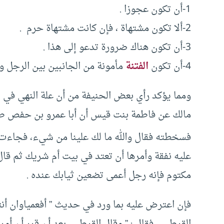
1-أن تكون عجوزا .
2-ألا تكون مشتهاة ، فإن كانت مشتهاة حرم .
3-أن تكون هناك ضرورة تدعو إلى هذا .
4-أن تكون
الفتنة
مأمونة من الجانبين بين الرجل وال
ومما يؤكد رأي بعض الحنيفة من أن علة النهي في 
مالك عن فاطمة بنت قيس أن أبا عمرو بن حفص طلقه
فسخطته فقال والله ما لك علينا من شيء، فجاءت 
عليه نفقة وأمرها أن تعتد في بيت أم شريك ثم قال
مكتوم فإنه رجل أعمى تضعين ثيابك عنده .
فإن اعترض عليه بما ورد في حديث ” أفعمياوان أنتم
القرطبي، فقال : ” وقال القرطبي بعد أن قرر أن أم