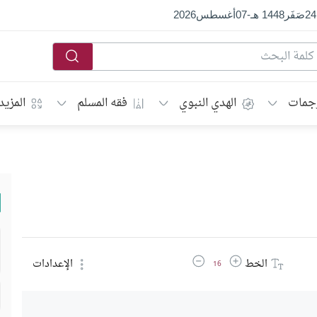
24
صَفَر
1448 هـ
-
07
أغسطس
2026
جمات
الهدي النبوي
فقه المسلم
المزيد
زيادة حجم الخط
تقليل حجم الخط
الخط
الإعدادات
16