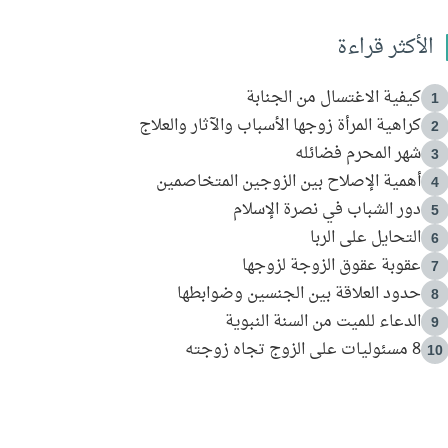
الأكثر قراءة
كيفية الاغتسال من الجنابة
1
كراهية المرأة زوجها الأسباب والآثار والعلاج
2
شهر المحرم فضائله
3
أهمية الإصلاح بين الزوجين المتخاصمين
4
دور الشباب في نصرة الإسلام
5
التحايل على الربا
6
عقوبة عقوق الزوجة لزوجها
7
حدود العلاقة بين الجنسين وضوابطها
8
الدعاء للميت من السنة النبوية
9
8 مسئوليات على الزوج تجاه زوجته
10