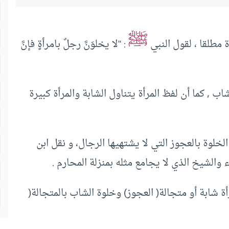
ﷺ
 مطلقا ، لقول النبي
: “لا يخلوَنَّ رجلٌ بامرأةٍ فإنَّ
 , كما أن لفظ المرأة يتناول الشابة والمرأة كبيرة
لوة بالعجوز التي لا يشتهيها الرجال، و نقل ابن
لشيخ الذي لا يجامع مثله بمنزلة المحارم .
أة شابة أو متجالة( العجوز) وخلوة الشاب بالمتجالة(