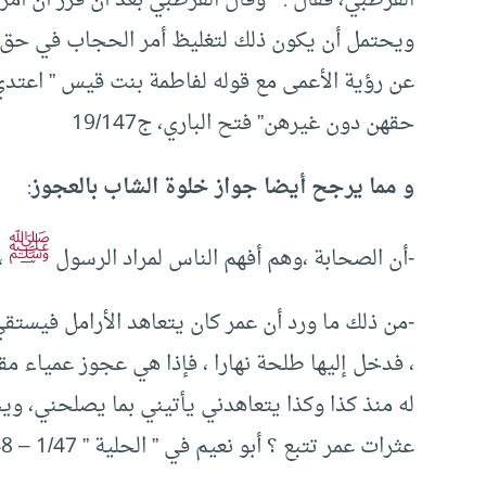
ويحتمل أن يكون ذلك لتغليظ أمر الحجاب في حق
عن رؤية الأعمى مع قوله لفاطمة بنت قيس ” اعتدي
حقهن دون غيرهن” فتح الباري، ج19/147
و مما يرجح أيضا جواز خلوة الشاب بالعجوز
:
ﷺ
-أن الصحابة ،وهم أفهم الناس لمراد الرسول
،
-من ذلك ما ورد أن عمر كان يتعاهد الأرامل فيستقي 
، فدخل إليها طلحة نهارا ، فإذا هي عجوز عمياء مقع
له منذ كذا وكذا يتعاهدني يأتيني بما يصلحني، وي
عثرات عمر تتبع ؟ أبو نعيم في ” الحلية ” 1/47 – 48