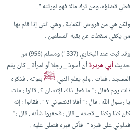
فعلي قضاؤه، ومن ترك مالا فهو لورثته ” .
ولكن هي من فروض الكفاية , وهي التي إذا قام بها
من يكفي سقطت عن بقية المسلمين .
وقد ثبت عند البخاري (1337) ومسلم (956) من
حديث
أبي هريرة
أن أسودَ _ رجلا أو امرأة _ كان يقم
ﷺ
المسجد , فمات , ولم يعلم النبي
بموته , فذكره
ذات يوم فقال : ” ما فعل ذلك الإنسان ؟ . قالوا : مات
يا رسول الله . قال : ” أفلا آذنتموني ؟ ” . فقالوا : إنه
كان كذا وكذا _ قصته _ قال : فحقروا شأنه . قال : ”
فدلوني على قبره ” . فأتى قبره فصلى عليه .