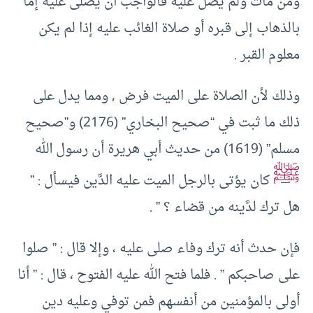
ومن مات ولم يصل عليه فالواجب أن يصلى عليه إما
بالذهاب إلى قبره أو صلاة الغائب عليه إذا لم يكن
معلوم القبر .
وذلك لأن الصلاة على الميت فرض , ومما يدل على
ذلك ما ثبت في “صحيح البخاري” (2176) و”صحيح
مسلم” (1619) من حديث أبي هريرة أن رسول الله
ﷺ
كان يؤتى بالرجل الميت عليه الدَّين فيسأل : ”
هل ترك لدَّينه من قضاء ؟ ” .
فإن حدث أنه ترك وفاء صلى عليه ، وإلا قال : ” صلوا
على صاحبكم ” . فلما فتح الله عليه الفتوح ، قال : ” أنا
أولى بالمؤمنين من أنفسهم فمن توفي وعليه دين