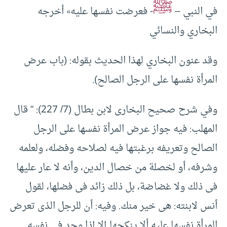
ﷺ
في النبي –
- فعرضت نفسها عليه» أخرجه
البخاري والنسائي
وقد عنون البخاري لهذا الحديث بقوله: (باب عرض
المرأة نفسها على الرجل الصالح).
وفي شرح صحيح البخارى لابن بطال (7/ 227): ” قال
المهلب: فيه جواز عرض المرأة نفسها على الرجل
الصالح وتعريفه برغبتها فيه لصلاحه وفضله، ولعلمه
وشرفه، أو لخصلة من خصال الدين، وأنه لا عار عليها
فى ذلك ولا غضاضة، بل ذلك زائد فى فضلها، لقول
أنس لابنته: هى خير منك. وفيه: أن للرجل الذى تعرض
المرأة نفسها عليه ألا ينكحها إلا إذا وجد فى نفسه