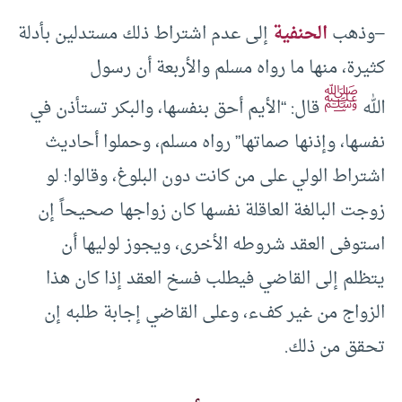
–وذهب
الحنفية
إلى عدم اشتراط ذلك مستدلين بأدلة
كثيرة، منها ما رواه مسلم والأربعة أن رسول
ﷺ
الله
قال: “الأيم أحق بنفسها، والبكر تستأذن في
نفسها، وإذنها صماتها” رواه مسلم، وحملوا أحاديث
اشتراط الولي على من كانت دون البلوغ، وقالوا: لو
زوجت البالغة العاقلة نفسها كان زواجها صحيحاً إن
استوفى العقد شروطه الأخرى، ويجوز لوليها أن
يتظلم إلى القاضي فيطلب فسخ العقد إذا كان هذا
الزواج من غير كفء، وعلى القاضي إجابة طلبه إن
تحقق من ذلك.