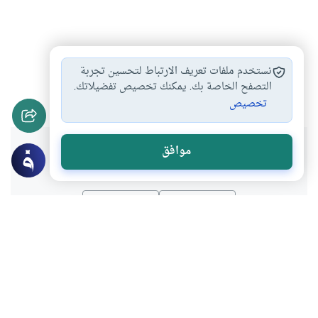
أشتراط الولي في…
النكاح دون إذن…
#
#
نستخدم ملفات تعريف الارتباط لتحسين تجربة
الزواج بدون ولي…
التصفح الخاصة بك. يمكنك تخصيص تفضيلاتك.
#
تخصيص
هل انتفعت بهذا المحتوى؟
موافق
نعم
لا
موضوعات ذات صلة