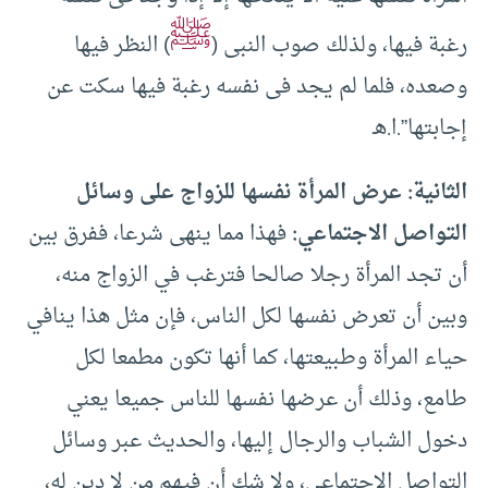
ﷺ
رغبة فيها، ولذلك صوب النبى (
) النظر فيها
وصعده، فلما لم يجد فى نفسه رغبة فيها سكت عن
إجابتها”.ا.هـ
الثانية: عرض المرأة نفسها للزواج على وسائل
التواصل الاجتماعي:
فهذا مما ينهى شرعا، ففرق بين
أن تجد المرأة رجلا صالحا فترغب في الزواج منه،
وبين أن تعرض نفسها لكل الناس، فإن مثل هذا ينافي
حياء المرأة وطبيعتها، كما أنها تكون مطمعا لكل
طامع، وذلك أن عرضها نفسها للناس جميعا يعني
دخول الشباب والرجال إليها، والحديث عبر وسائل
التواصل الاجتماعي، ولا شك أن فيهم من لا دين له،