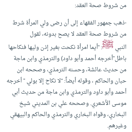
من شروط صحة العقد:
-ذهب جمهور الفقهاء إلى أن رضى ولي المرأة شرط
من شروط صحة العقد لا يصح بدونه، لقول
ﷺ
النبي
: “أيما امرأة نكحت بغير إذن وليها فنكاحها
باطل”أخرجه أحمد وأبو داود) والترمذي وابن ماجة
من حديث عائشة، وحسنه الترمذي، وصححه ابن
حبان والحاكم ، وقوله أيضاً: “لا نكاح إلا بولي ” أخرجه
أحمد وأبو داود والترمذي وابن ماجة من حديث أبي
موسى الأشعري. وصححه علي بن المديني شيخ
البخاري، وقواه البخاري والترمذي والحاكم والبيهقي
وغيرهم.