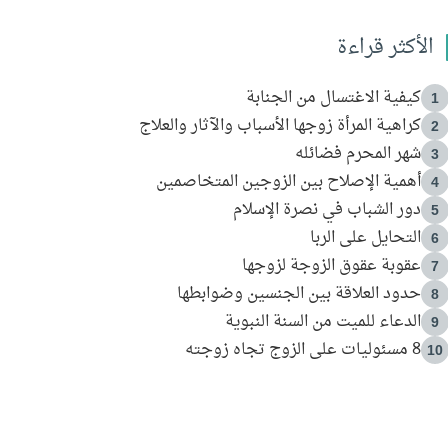
الأكثر قراءة
كيفية الاغتسال من الجنابة
1
كراهية المرأة زوجها الأسباب والآثار والعلاج
2
شهر المحرم فضائله
3
أهمية الإصلاح بين الزوجين المتخاصمين
4
دور الشباب في نصرة الإسلام
5
التحايل على الربا
6
عقوبة عقوق الزوجة لزوجها
7
حدود العلاقة بين الجنسين وضوابطها
8
الدعاء للميت من السنة النبوية
9
8 مسئوليات على الزوج تجاه زوجته
10