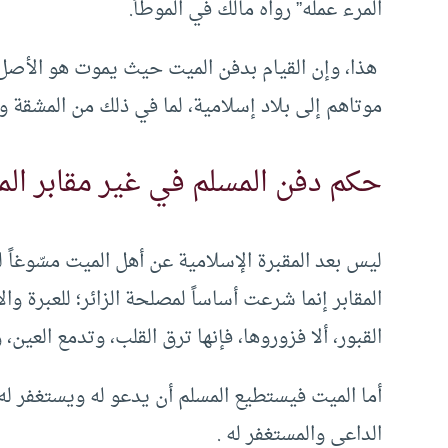
المرء عمله” رواه مالك في الموطأ.
هذا، وإن القيام بدفن الميت حيث يموت هو الأصل
موتاهم إلى بلاد إسلامية، لما في ذلك من المشقة وت
حكم دفن المسلم في غير مقابر المس
ليس بعد المقبرة الإسلامية عن أهل الميت مسّوغاً 
المقابر إنما شرعت أساساً لمصلحة الزائر؛ للعبرة و
القبور، ألا فزوروها، فإنها ترق القلب، وتدمع العين،
أما الميت فيستطيع المسلم أن يدعو له ويستغفر له
الداعي والمستغفر له .