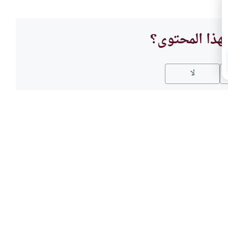
هذا المحتوى؟
لا
الترفي
سلامية
اقتنا
َّنٍ كَمُتْحَفٍ على ما هو عليه، لكي
ما هو 
 تاريخهم؟
وهل كس
التماثي