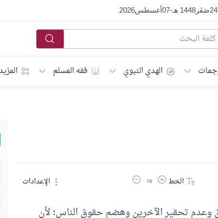
24
صَفَر
1448 هـ
-
07
أغسطس
2026
جمات
الهدي النبوي
فقه المسلم
المزيد
زيادة حجم الخط
تقليل حجم الخط
الخط
الإعدادات
16
ق وعدم تحقير الآخرين وهضم حقوق الناس؛ لأن