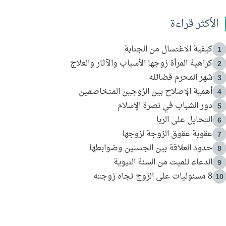
الأكثر قراءة
كيفية الاغتسال من الجنابة
1
كراهية المرأة زوجها الأسباب والآثار والعلاج
2
شهر المحرم فضائله
3
أهمية الإصلاح بين الزوجين المتخاصمين
4
دور الشباب في نصرة الإسلام
5
التحايل على الربا
6
عقوبة عقوق الزوجة لزوجها
7
حدود العلاقة بين الجنسين وضوابطها
8
الدعاء للميت من السنة النبوية
9
8 مسئوليات على الزوج تجاه زوجته
10