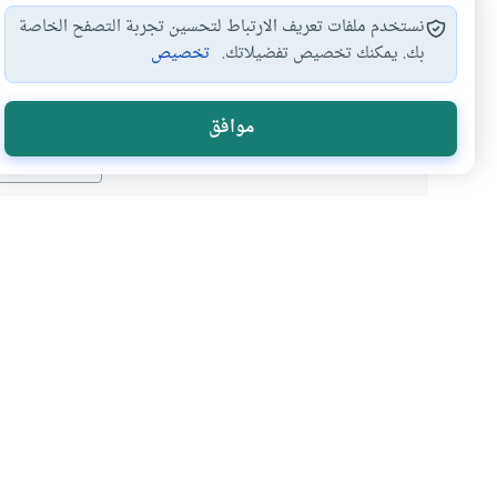
نستخدم ملفات تعريف الارتباط لتحسين تجربة التصفح الخاصة
بك. يمكنك تخصيص تفضيلاتك.
تخصيص
هل انتفعت ب
موافق
نعم
موضوعات ذات صلة
السياحة والآثار
الترفيه
حفظ الآثار في البلاد الإ
هل يجوز شرعًا الاحتفاظ بمنزلٍ مُعَي
يعرف الناس عن طريقه مرحلةً من