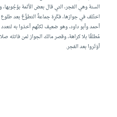
السنة وهي الفجر، التي قال بعض الأئمة بوُجُوبها،
اختُلف في جوازها، فكَرِهَ جماعةٌ التطوُّعَ بعد طلو
أحمد وأبو داود، وهو ضعيف لكنَّهم أخذوا به لتعدد 
مُطلقًا بلا كراهة، وقصر مالك الجواز لمن فاتتْه صلاة
أوْتَروا بعد الفجر.