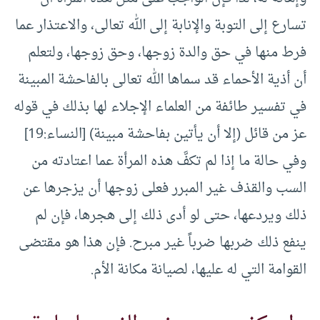
تسارع إلى التوبة ‏والإنابة إلى الله تعالى، والاعتذار عما
فرط منها في حق والدة زوجها، وحق ‏زوجها، ولتعلم
أن أذية الأحماء قد سماها الله تعالى بالفاحشة المبينة
في تفسير ‏طائفة من العلماء الإجلاء لها بذلك في قوله
عز من قائل (إلا أن يأتين ‏بفاحشة مبينة) [النساء:19]
وفي حالة ما إذا لم تكفَّ هذه المرأة عما اعتادته ‏من
السب والقذف غير المبرر فعلى زوجها أن يزجرها عن
ذلك ويردعها، ‏حتى لو أدى ذلك إلى هجرها، فإن لم
ينفع ذلك ضربها ضرباً غير مبرح. فإن هذا ‏هو مقتضى
القوامة التي له عليها، لصيانة مكانة الأم.