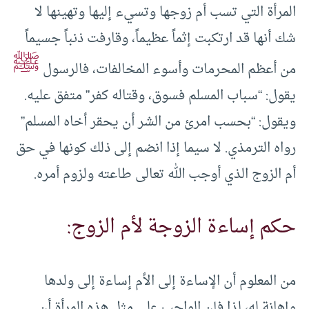
المرأة التي تسب أم زوجها وتسيء إليها وتهينها لا
شك أنها قد ارتكبت ‏إثماً عظيماً، وقارفت ذنباً جسيماً
ﷺ
من أعظم المحرمات وأسوء المخالفات، ‏فالرسول
يقول: “سباب المسلم فسوق، وقتاله كفر” ‏متفق عليه.
ويقول: “بحسب امرئ من الشر أن يحقر أخاه المسلم”
رواه ‏الترمذي. لا سيما إذا انضم إلى ذلك كونها في حق
أم الزوج الذي أوجب ‏الله تعالى طاعته ولزوم أمره.
حكم إساءة الزوجة لأم الزوج:
من المعلوم أن الإساءة إلى الأم إساءة إلى ‏ولدها
وإهانة له، لذا فإن الواجب على مثل هذه المرأة أن