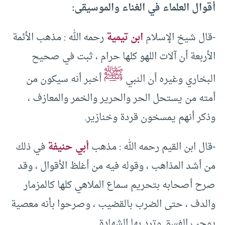
أقوال العلماء في الغناء والموسيقى:
-قال شيخ الإسلام
ابن تيمية
رحمه الله : مذهب الأئمة
الأربعة أن آلات اللهو كلها حرام ، ثبت في صحيح
ﷺ
البخاري وغيره أن النبي
أخبر أنه سيكون من
أمته من يستحل الحر والحرير والخمر والمعازف ،
وذكر أنهم يمسخون قردة وخنازير.
-قال ابن القيم رحمه الله : مذهب
أبي حنيفة
في ذلك
من أشد المذاهب ، وقوله فيه من أغلظ الأقوال ، وقد
صرح أصحابه بتحريم سماع الملاهي كلها كالمزمار
والدف ، حتى الضرب بالقضيب ، وصرحوا بأنه معصية
يوجب الفسق وترد بها الشهادة.