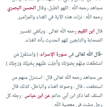
مجاهد رحمه الله : اللهو الطبل، وقال
الحسن البصري
رحمه الله : نزلت هذه الآية في الغناء والمزامير.
قال
ابن القيم
رحمه الله تعالى : ويكفي تفسير
الصحابة والتابعين للهو الحديث بأنه الغناء.
-قال الله تعالى
في
سورة الإسراء
: ( وَاسْتَفْزِزْ مَنِ
اسْتَطَعْتَ مِنْهُم بِصَوْتِكَ وَأَجْلِبْ عَلَيْهِم بِخَيْلِكَ وَرَجِلِكَ ).
عن مجاهد رحمه الله تعالى قال : استنزل منهم من
استطعت ، قال : وصوته الغناء والباطل، كذلك قال
السلف كما ذكر ابن أبي حاتم
عن ابن عباس
: رجله كل
رجل مشت في معصية الله.