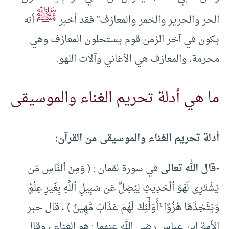
ﷺ
الحر والحرير والخمر والمعازف” فقد أخبر
أنه
يكون في آخر الزمن قوم يستحلون المعازف وهي
محرمة، والمعازف هي الأغاني وآلات اللهو.
ما هي أدلة تحريم الغناء والموسيقى
أدلة تحريم الغناء والموسيقى من القرآن:
-قال الله تعالى
في سورة لقمان : ( وَمِنَ ٱلنَّاسِ مَن
يَشْتَرِى لَهْوَ ٱلْحَدِيثِ لِيُضِلَّ عَن سَبِيلِ ٱللَّهِ بِغَيْرِ عِلْمٍۢ
وَيَتَّخِذَهَا هُزُوًا ۚ أُوْلَٰٓئِكَ لَهُمْ عَذَابٌ مُّهِينٌ ) ، قال حبر
الأمة ابن عباس رضي الله عنهما : هو الغناء ، وقال