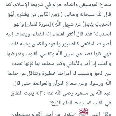
سماع الموسيقى والغناء حرام في شريعة الإسلام، كما
قال الله سبحانه وتعالى: ( وَمِنَ النَّاسِ مَنْ يَشْتَرِي لَهْوَ
الْحَدِيثِ لِيُضِلَّ عَنْ سَبِيلِ اللَّهِ ) [سورة لقمان] و”لهو
الحديث” فقد قال أكثر العلماء إنه الغناء، ويضاف إليه
أصوات الملاهي كالطنبور والعود والكمان وشبه ذلك،
فهي كلها تصد عن سبيل الله وتقسي القلوب وتمرضها.
والقلب إذا أمر بالأغاني وكثر سماعه لها فإنها تصده
عن الحق وتسبب له أمراضا خطيرة وتثاقل عن طاعة
الله ورسوله وعن سماع القرآن والمواعظ حتى قال
عبد الله بن مسعود رضي الله عنه : “إنه ينبت النفاق
في القلب كما ينبت الماء الزرع”.
ﷺ
وقال النبي
: “ليكونن من أمتي أقوام يستحلون