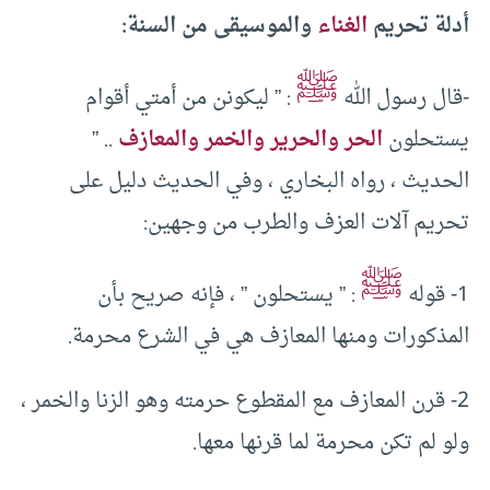
أدلة تحريم
الغناء
والموسيقى من السنة:
ﷺ
-قال رسول الله
: ” ليكونن من أمتي أقوام
يستحلون
الحر والحرير والخمر والمعازف
.. ”
الحديث ، رواه البخاري ، وفي الحديث دليل على
تحريم آلات العزف والطرب من وجهين:
ﷺ
1- قوله
: ” يستحلون ” ، فإنه صريح بأن
المذكورات ومنها المعازف هي في الشرع محرمة.
2- قرن المعازف مع المقطوع حرمته وهو الزنا والخمر ،
ولو لم تكن محرمة لما قرنها معها.