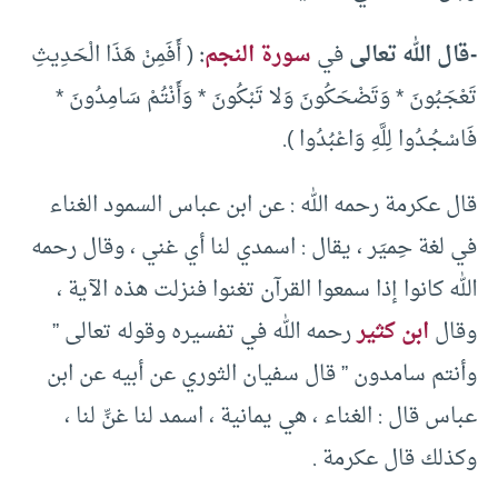
-قال الله تعالى
في
سورة النجم
:
( أَفَمِنْ هَذَا الْحَدِيثِ
تَعْجَبُونَ * وَتَضْحَكُونَ وَلا تَبْكُونَ * وَأَنْتُمْ سَامِدُونَ *
فَاسْجُدُوا لِلَّهِ وَاعْبُدُوا ).
قال عكرمة رحمه الله : عن ابن عباس السمود الغناء
في لغة حِميَر ، يقال : اسمدي لنا أي غني ، وقال رحمه
الله كانوا إذا سمعوا القرآن تغنوا فنزلت هذه الآية ،
وقال
ابن كثير
رحمه الله في تفسيره وقوله تعالى ”
وأنتم سامدون ” قال سفيان الثوري عن أبيه عن ابن
عباس قال : الغناء ، هي يمانية ، اسمد لنا غنِّ لنا ،
وكذلك قال عكرمة .