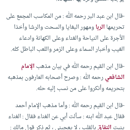
-قال ابن عبد البر رحمه الله : من المكاسب المجمع على
تحريمها
الربا
ومهور البغايا والسحت والرشا وأخذا
الأجرة على النياحة والغناء وعلى الكهانة وادعاء
الغيب وأخبار السماء وعلى الزمر واللعب الباطل كله.
-قال ابن القيم رحمه الله في بيان مذهب
الإمام
الشافعي
رحمه الله : وصرح أصحابه العارفون بمذهبه
بتحريمه وأنكروا على من نسب إليه حله.
-قال ابن القيم رحمه الله : وأما مذهب الإمام أحمد
فقال عبد الله ابنه : سألت أبي عن الغناء فقال : الغناء
ينبت
النفاق
بالقلب ، لا يعجبني ، ثم ذكر قول مالك :