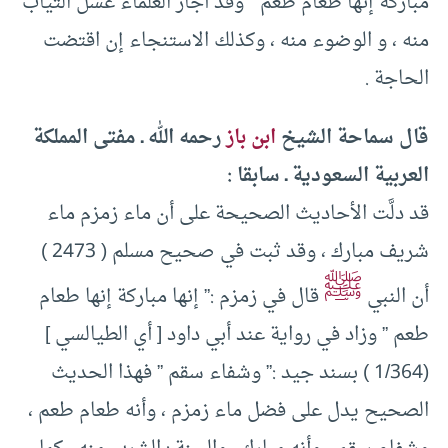
مباركة إنها طعام طعم ” وقد أجاز العلماء غسل الثياب
منه ، و الوضوء منه ، وكذلك الاستنجاء إن اقتضت
الحاجة .
قال سماحة الشيخ
ابن باز
رحمه الله ـ مفتى المملكة
العربية السعودية ـ سابقا :
قد دلَّت الأحاديث الصحيحة على أن ماء زمزم ماء
شريف مبارك ، وقد ثبت في صحيح مسلم ( 2473 )
ﷺ
أن النبي
قال في زمزم :” إنها مباركة إنها طعام
طعم ” وزاد في رواية عند أبي داود [ أي الطيالسي ]
(1/364 ) بسند جيد :” وشفاء سقم ” فهذا الحديث
الصحيح يدل على فضل ماء زمزم ، وأنه طعام طعم ،